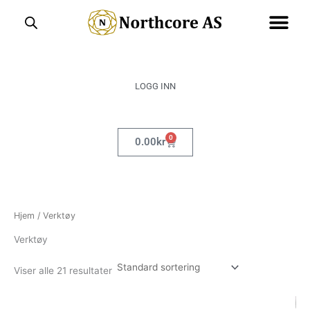
Hopp
rett
til
innholdet
LOGG INN
0
Handlekurv
0.00
kr
Hjem
/ Verktøy
Verktøy
Viser alle 21 resultater