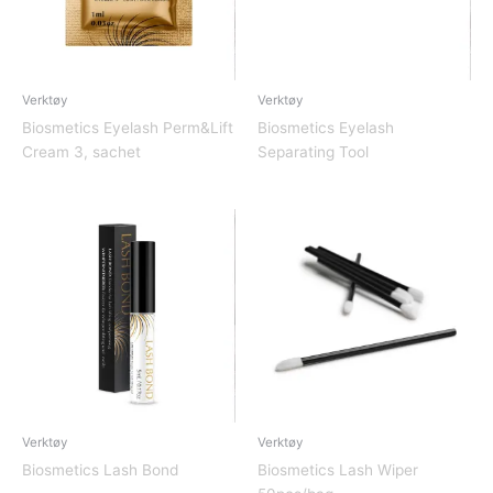
Verktøy
Verktøy
Biosmetics Eyelash Perm&Lift
Biosmetics Eyelash
Cream 3, sachet
Separating Tool
Verktøy
Verktøy
Biosmetics Lash Bond
Biosmetics Lash Wiper