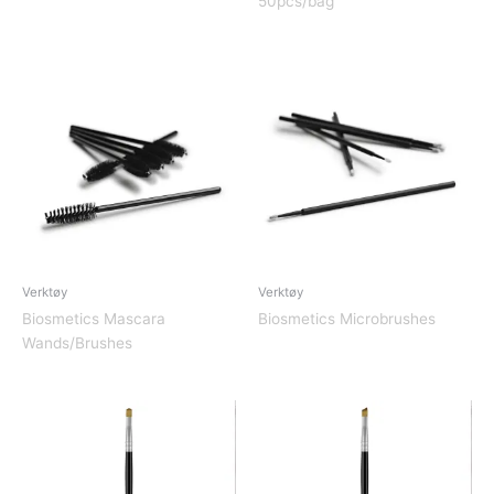
50pcs/bag
Verktøy
Verktøy
Biosmetics Mascara
Biosmetics Microbrushes
Wands/Brushes