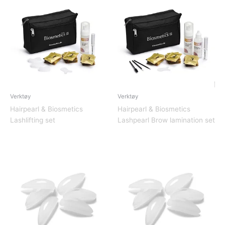
Verktøy
Verktøy
Hairpearl & Biosmetics
Hairpearl & Biosmetics
Lashlifting set
Lashpearl Brow lamination set