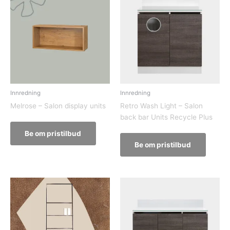
Innredning
Innredning
Melrose – Salon display units
Retro Wash Light – Salon
back bar Units Recycle Plus
Be om pristilbud
Be om pristilbud