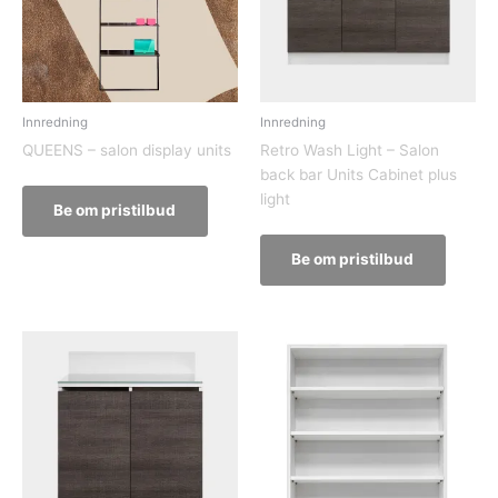
Innredning
Innredning
QUEENS – salon display units
Retro Wash Light – Salon
back bar Units Cabinet plus
light
Be om pristilbud
Be om pristilbud