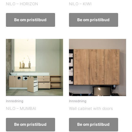
NILO – HORIZON
NILO – KIWI
Be om pristilbud
Be om pristilbud
Innredning
Innredning
NILO – MUMBAI
Wall cabinet with doors
Be om pristilbud
Be om pristilbud