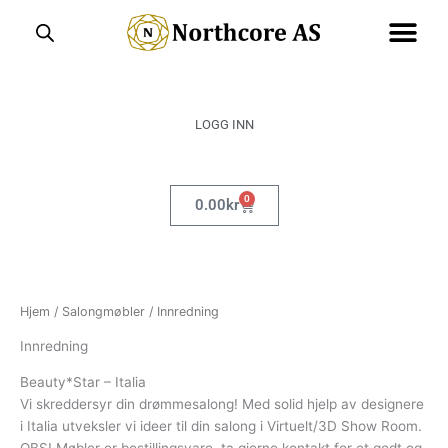
Hopp
rett
til
innholdet
LOGG INN
0
Handlekurv
0.00
kr
Hjem
/
Salongmøbler
/ Innredning
Innredning
Beauty*Star – Italia
Vi skreddersyr din drømmesalong! Med solid hjelp av designere
i Italia utveksler vi ideer til din salong i Virtuelt/3D Show Room.
OBS! Møbler er bestillingsvare, ta gjerne kontakt for et godt og