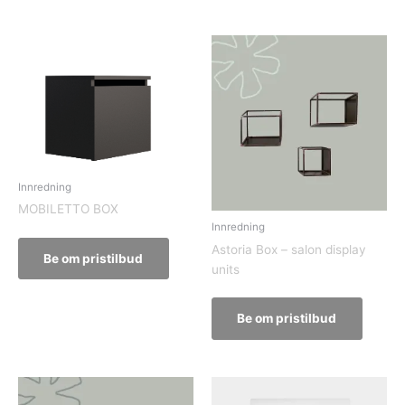
Innredning
MOBILETTO BOX
Innredning
Astoria Box – salon display
Be om pristilbud
units
Be om pristilbud