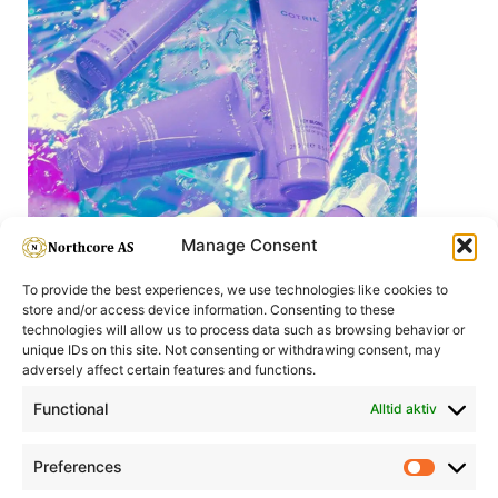
Manage Consent
To provide the best experiences, we use technologies like cookies to
store and/or access device information. Consenting to these
technologies will allow us to process data such as browsing behavior or
unique IDs on this site. Not consenting or withdrawing consent, may
adversely affect certain features and functions.
COTRIL - ICY BLOND
Functional
Alltid aktiv
Cotril Icy Blond er en nøytraliserende og pigmentkorrigerende
serie utviklet for lyst, bleket og grått hår. Serien demper
Preferences
uønskede gule toner, fremhever kalde nyanser og bidrar til å
Prefere