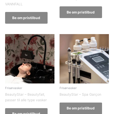
VANNFALL
Be om pristilbud
Be om pristilbud
Frisørvasker
Frisørvasker
BeautyStar – Beautyfall,
BeautyStar – Spa Garçon
passer til alle type vasker
Be om pristilbud
Be om pristilbud