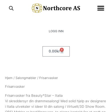
Hopp
rett
til
innholdet
LOGG INN
0
Handlekurv
0.00
kr
Hjem
/
Salongmøbler
/ Frisørvasker
Frisørvasker
Frisørvasker fra Beauty*Star – Italia
Vi skreddersyr din drømmesalong! Med solid hjelp av designere
i Italia utveksler vi ideer til din salong i Virtuelt/3D Show Room.
OBS! Møbler er bestillingsvare, ta gjerne kontakt for et godt og