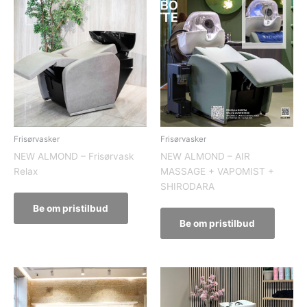
Frisørvasker
Frisørvasker
NEW ALMOND – Frisørvask
NEW ALMOND – AIR
Relax
MASSAGE + VAPOMIST +
SHIRODARA
Be om pristilbud
Be om pristilbud