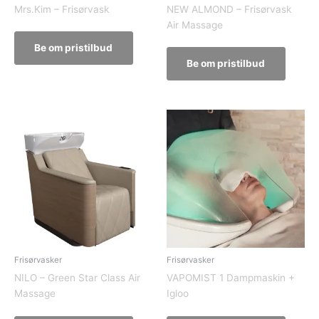
Mrs.Kim – Frisørvask
NEW ALMOND – Frisørvask
Air Massage
Be om pristilbud
Be om pristilbud
Frisørvasker
Frisørvasker
NILO – Green Star Class Air
VAPOMIST 1 Dampmaskin +
Massage
Igloo