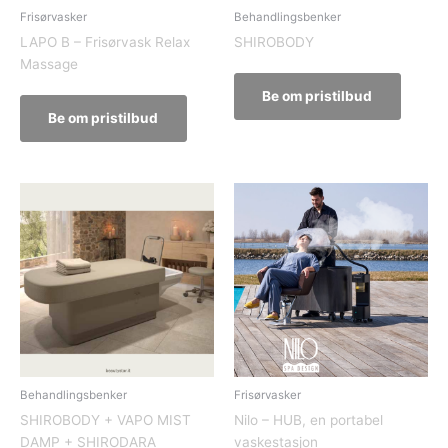
Frisørvasker
Behandlingsbenker
LAPO B – Frisørvask Relax
SHIROBODY
Massage
Be om pristilbud
Be om pristilbud
Behandlingsbenker
Frisørvasker
SHIROBODY + VAPO MIST
Nilo – HUB, en portabel
DAMP + SHIRODARA
vaskestasjon