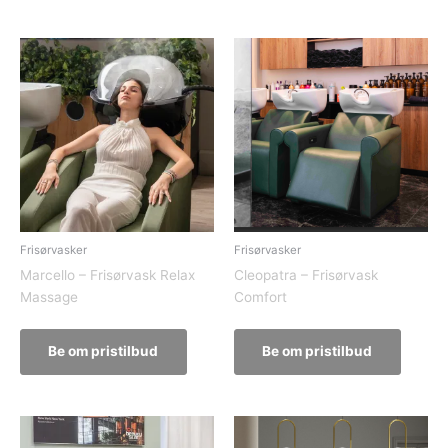
Frisørvasker
Frisørvasker
Marcello – Frisørvask Relax
Cleopatra – Frisørvask
Massage
Comfort
Be om pristilbud
Be om pristilbud