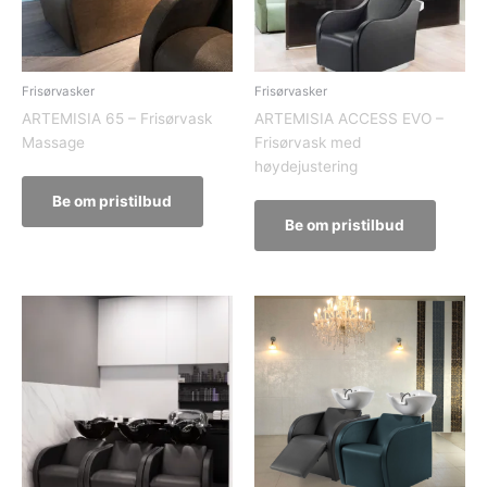
Frisørvasker
Frisørvasker
ARTEMISIA 65 – Frisørvask
ARTEMISIA ACCESS EVO –
Massage
Frisørvask med
høydejustering
Be om pristilbud
Be om pristilbud