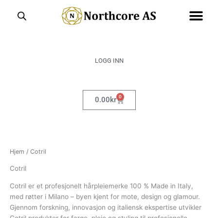
Hopp
rett
til
innholdet
LOGG INN
0
Handlekurv
0.00
kr
Hjem
/ Cotril
Cotril
Cotril er et profesjonelt hårpleiemerke 100 % Made in Italy,
med røtter i Milano – byen kjent for mote, design og glamour.
Gjennom forskning, innovasjon og italiensk ekspertise utvikler
Cotril produkter for farge, pleie og styling til profesjonelle