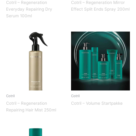
Cotril – Regeneration
Cotril – Regeneration Mirror
Everyday Repairing Dry
Effect Split Ends Spray 200ml
Serum 100ml
Cotril
Cotril
Cotril – Regeneration
Cotril – Volume Startpakke
Repairing Hair Mist 250ml