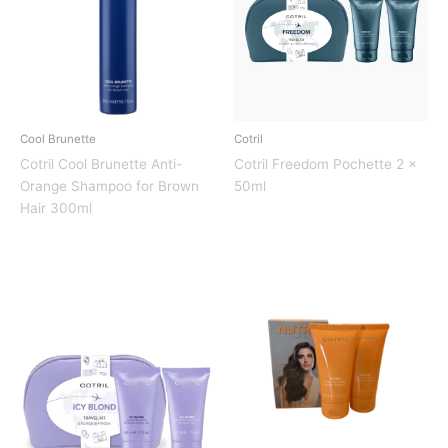
Cool Brunette
Cotril
Cotril Cool Brunette Anti-
Cotril Freedom Pochette 2 x
Orange Shampoo for Brown
50ml
Hair 300ml