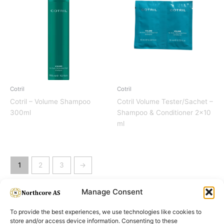
Cotril
Cotril
Cotril – Volume Shampoo
Cotril Volume Tester/Sachet –
300ml
Shampoo & Conditioner 2×10
ml
1
2
3
→
Manage Consent
To provide the best experiences, we use technologies like cookies to
store and/or access device information. Consenting to these