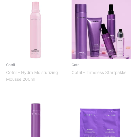
Cotril
Cotril
Cotril – Hydra Moisturizing
Cotril – Timeless Startpakke
Mousse 200ml