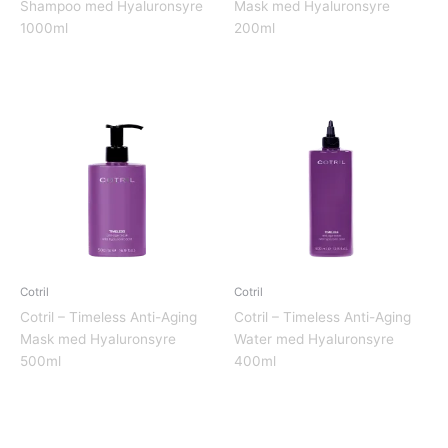
Shampoo med Hyaluronsyre
Mask med Hyaluronsyre
1000ml
200ml
Cotril
Cotril
Cotril – Timeless Anti-Aging
Cotril – Timeless Anti-Aging
Mask med Hyaluronsyre
Water med Hyaluronsyre
500ml
400ml