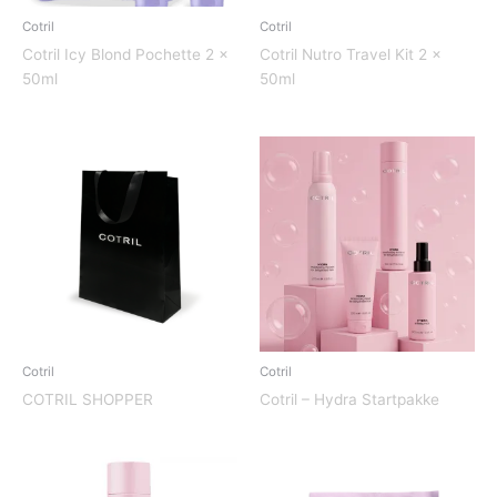
Cotril
Cotril
Cotril Icy Blond Pochette 2 x
Cotril Nutro Travel Kit 2 x
50ml
50ml
Cotril
Cotril
COTRIL SHOPPER
Cotril – Hydra Startpakke