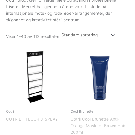
frisører. Merket har gjennom årene vært til stede på
internasjonale mote- og røde løper-arrangementer, der
skjønnhet og kreativitet står i sentrum.
Viser 1–40 av 112 resultater
Cotril
Cool Brunette
COTRIL – FLOOR DISPLAY
Cotril Cool Brunette Anti-
Orange Mask for Brown Hair
200ml