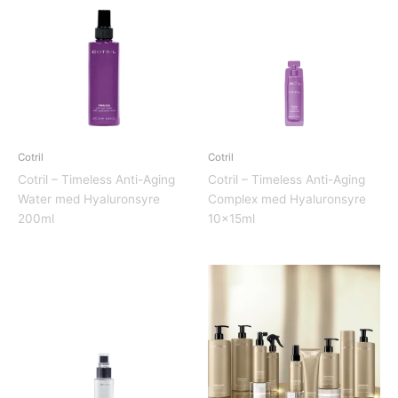
Cotril
Cotril
Cotril – Timeless Anti-Aging
Cotril – Timeless Anti-Aging
Water med Hyaluronsyre
Complex med Hyaluronsyre
200ml
10x15ml