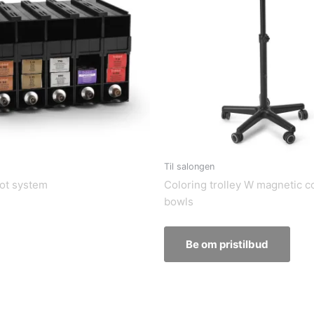
Til salongen
ot system
Coloring trolley W magnetic c
bowls
Be om pristilbud