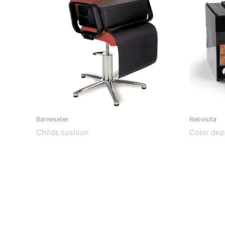
Barneseter
Rekvisita
Childs cushion
Color dep