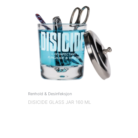
Renhold & Desinfeksjon
DISICIDE GLASS JAR 160 ML