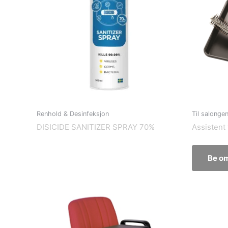
Renhold & Desinfeksjon
Til salonge
DISICIDE SANITIZER SPRAY 70%
Assistent 
Be om