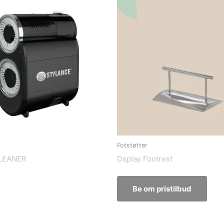
Fotstøtter
LEANER
Dsplay Footrest
Be om pristilbud