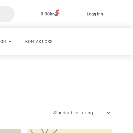
0
Handlekurv
0.00
kr
Logg inn
HØR
KONTAKT OSS