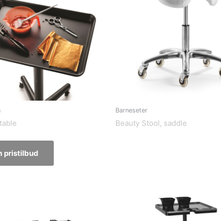
n
Barneseter
table
Beauty Stool, saddle
 pristilbud