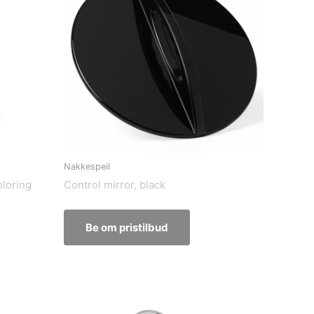
Nakkespeil
oloring
Control mirror, black
Be om pristilbud