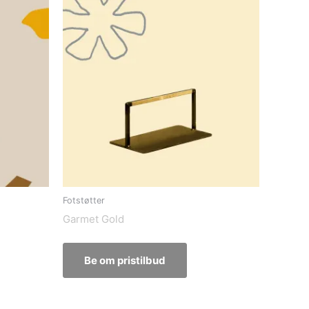
Fotstøtter
Garmet Gold
Be om pristilbud