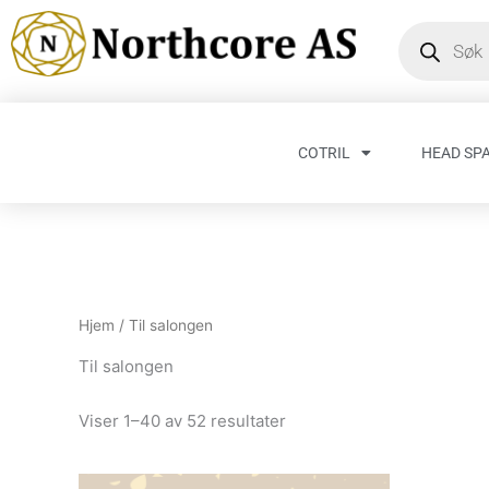
Hopp
Products
search
rett
til
innholdet
COTRIL
HEAD SP
Hjem
/ Til salongen
Til salongen
Viser 1–40 av 52 resultater