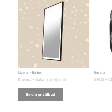
Møbler - Barber
Børster
Bowery – Salon styling unit
BRUSH C
Be om pristilbud