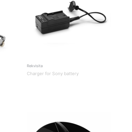
Rekvisita
Charger for Sony battery