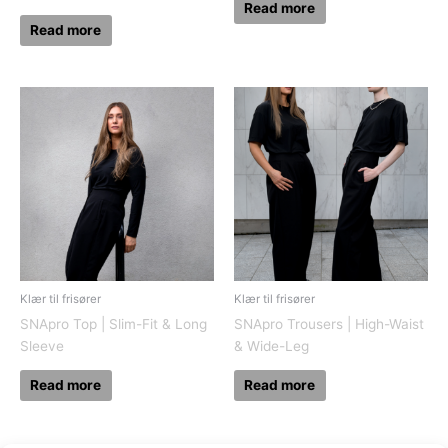
Read more
Read more
Klær til frisører
Klær til frisører
SNApro Top | Slim-Fit & Long
SNApro Trousers | High-Waist
Sleeve
& Wide-Leg
Read more
Read more