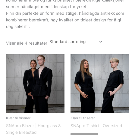
som er håndlaget med lidenskap for yrket.
Finn din perfekte uniform med stilige, håndlagde antrekk som
kombinerer bærekraft, høy kvalitet og tidløst design for å gi
deg selvtillit.
Viser alle 4 resultater
Klær til frisører
Klær til frisører
SNApro Blazer | Hourglass &
SNApro T-shirt | Oversized
Single Breasted