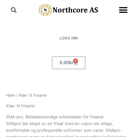
Hopp
rett
til
innholdet
LOGG INN
0
Handlekurv
0.00
kr
Hjem
/ Klær til frisører
Klær til frisører
SNA-pro, Blekebestandige arbeidsklær for frisører
SNApro ble skapt av en frisør med en visjon om stilige,
komfortable og profesjonelle uniformer som varer. SNApro
kombinerer mote og funksjonalitet i bærekraftige kolleksjoner