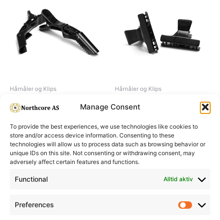
Hårnåler og Klips
Hårnåler og Klips
Jawclips 2-parts
Duck clip small, black
Manage Consent
To provide the best experiences, we use technologies like cookies to
store and/or access device information. Consenting to these
technologies will allow us to process data such as browsing behavior or
unique IDs on this site. Not consenting or withdrawing consent, may
adversely affect certain features and functions.
Informasjon
Min Konto
Functional
Alltid aktiv
Preferences
Prefere