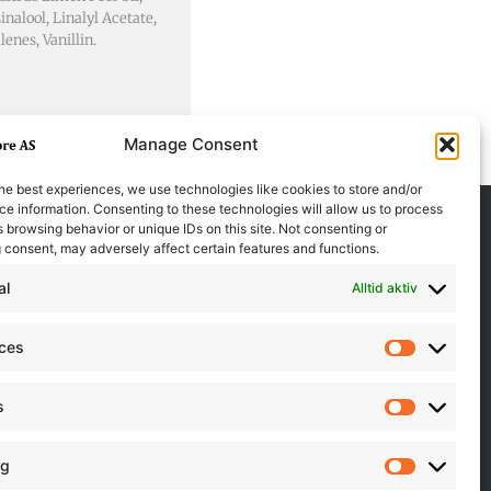
alool, Linalyl Acetate,
nes, Vanillin.
Manage Consent
he best experiences, we use technologies like cookies to store and/or
e information. Consenting to these technologies will allow us to process
 browsing behavior or unique IDs on this site. Not consenting or
 consent, may adversely affect certain features and functions.
al
Alltid aktiv
nces
Preferen
s
Statistics
ng
Marketin