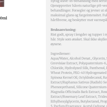
Syrlig leave-in-behandling med sertifi
Gjenoppretter hårets naturlige pH-ver
behandlinger. Forsegler og jevner ut sk
maksimal glans og fargeintensitet. Fu
00ml
hårfibrene, og beskytter mot varmepå
Bruksanvisning:
Rist godt, spray i lengder og tupper i
hår. Style som ønsket. Skal ikke skyll
øynene.
Ingredienser:
Aqua/Water, Alcohol Denat., Glycerin
Cerevisiae Extract, Polyquaternium-6
Chloride, Hydrolyzed Silk, Panthenol, 
Wheat Protein, PEG-40 Hydrogenated C
Spinosa Kernel Oil, Octyldodecanol, R
Extract/Raphanus Sativus (Radish) Se
Phenoxyethanol, Silicone Quaternium-
Magnolia Officinalis Bark Extract, Ros
Extract/Rosemary Leaf Extract, Tride
Ethylhexylglycerin, Butyloctanol, Pro
5, Parfum/Fragrance, Acetyl Cedrene, C