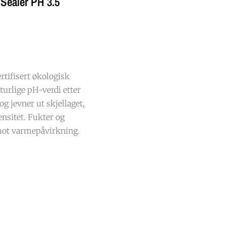
 Sealer PH 3.5
rtifisert økologisk
turlige pH-verdi etter
g jevner ut skjellaget,
nsitet. Fukter og
 mot varmepåvirkning.