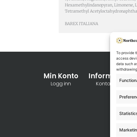
Hexamethylindanopyran, Limonene, Lin
Tetramethyl Acetyloctahydronaphthale
BAREX ITALIANA
To provide t
access devic
data such as
withdrawing
Min Konto
Informasjon
Function
Logg inn
Kontakt oss
Prefere
Statistic
Marketi