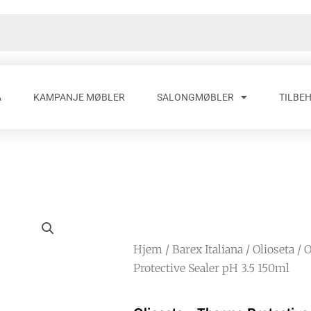
A
KAMPANJE MØBLER
SALONGMØBLER
TILBE
Hjem
/
Barex Italiana
/
Olioseta
/ 
Protective Sealer pH 3.5 150ml