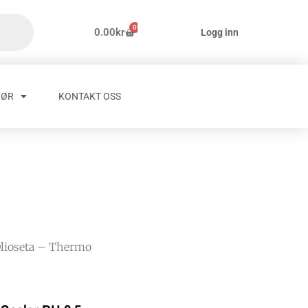
0
Handlekurv
0.00
kr
Logg inn
HØR
KONTAKT OSS
Olioseta – Thermo