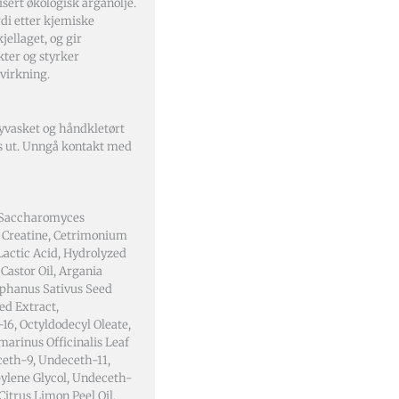
sert økologisk arganolje.
di etter kjemiske
jellaget, og gir
kter og styrker
virkning.
 nyvasket og håndkletørt
es ut. Unngå kontakt med
, Saccharomyces
, Creatine, Cetrimonium
Lactic Acid, Hydrolyzed
astor Oil, Argania
aphanus Sativus Seed
ed Extract,
16, Octyldodecyl Oleate,
marinus Officinalis Leaf
ceth-9, Undeceth-11,
pylene Glycol, Undeceth-
itrus Limon Peel Oil,