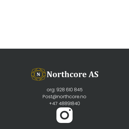
org: 928 610 845
Post@northcore.no
+47 48891840