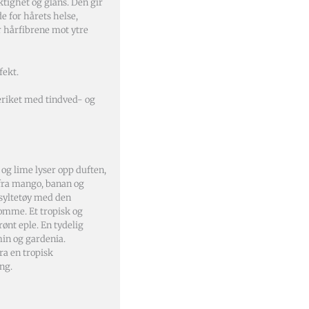
tighet og glans. Den gir
e for hårets helse,
r hårfibrene mot ytre
fekt.
riket med tindved- og
 og lime lyser opp duften,
 fra mango, banan og
rsyltetøy med den
omme. Et tropisk og
rønt eple. En tydelig
in og gardenia.
a en tropisk
ng.