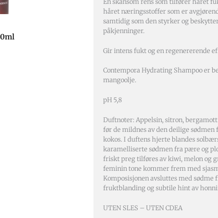
En skånsom rens som tilfører håret fuk
håret næringsstoffer som er avgjørend
samtidig som den styrker og beskytte
påkjenninger.
00ml
Gir intens fukt og en regenererende ef
Contempora Hydrating Shampoo er be
mangoolje.
pH 5,8
Duftnoter: Appelsin, sitron, bergamott
før de mildnes av den deilige sødmen
kokos. I duftens hjerte blandes solbæ
karamelliserte sødmen fra pære og pl
friskt preg tilføres av kiwi, melon og g
feminin tone kommer frem med sjasm
Komposisjonen avsluttes med sødme fr
fruktblanding og subtile hint av honni
UTEN SLES – UTEN CDEA