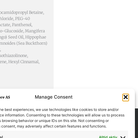
ocamidopropyl Betaine,
loride, PEG-40
ctate, Panthenol,
co-Glucoside, Mangifera
ngo) Seed Oil, Hippophae
mnoides (Sea Buckthorn)
,
sothiazolinone,
ene, Hexyl Cinnamal,
Manage Consent
he best experiences, we use technologies like cookies to store and/or
e information. Consenting to these technologies will allow us to process
 browsing behavior or unique IDs on this site. Not consenting or
 consent, may adversely affect certain features and functions.
al
Alltid aktiv