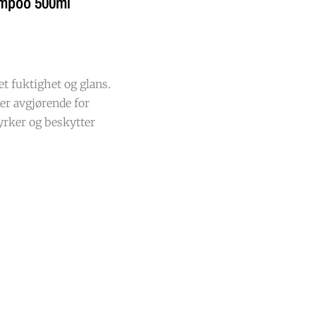
ampoo 500ml
t fuktighet og glans.
er avgjørende for
yrker og beskytter