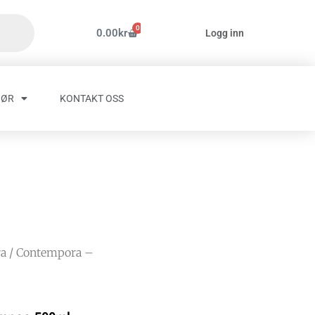
0
Handlekurv
0.00
kr
Logg inn
HØR
KONTAKT OSS
a
/ Contempora –