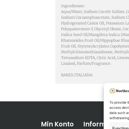
Ingredienser:
Aqua/Water, Sodium Coceth Sulfate, C
Sodium Cocoamphoacetate, Sodium Ch
Hydrogenated Castor Oil, Potassium La
Polyquaternium-7, Glyceryl Oleate, Co
Indica Seed Oil/Mangifera Indica (Ma
Rhamnoides Fruit Oil/Hippophae Rha
Fruit Oil, Styrene/Acrylates Copolymer
Methylchloroisothiazolinone, Methyli
Tetrasodium EDTA, Citric Acid, Limon
Linalool, Parfum/Fragrance.
BAREX ITALIANA
To provide t
access devic
data such as
withdrawing
Min Konto
Informasjon
Function