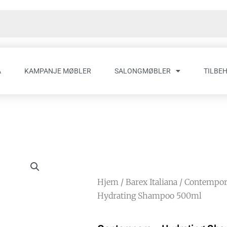
A
KAMPANJE MØBLER
SALONGMØBLER
TILBE
Hjem
/
Barex Italiana
/
Contempor
Hydrating Shampoo 500ml