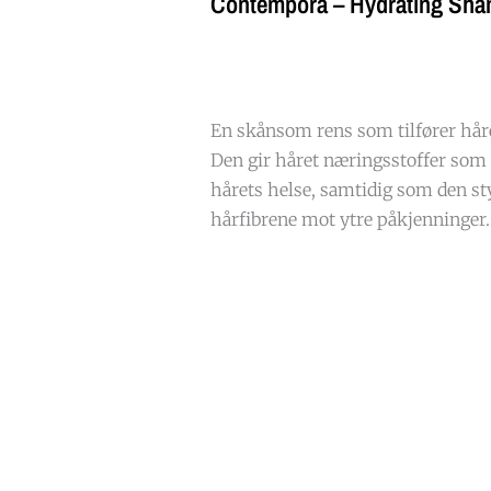
Contempora – Hydrating Sh
En skånsom rens som tilfører håre
Den gir håret næringsstoffer som 
hårets helse, samtidig som den st
hårfibrene mot ytre påkjenninger.