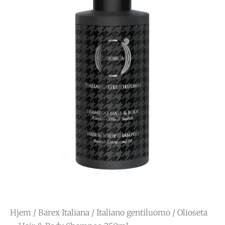
Hjem
/
Barex Italiana
/
Italiano gentiluomo
/ Olioseta