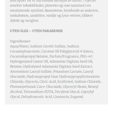
anis åpner for et harmonisk samspill av dufter. I hjertet
smelter tobakkblader, pimento og rose sammen i en
omsluttende symfoni. Basenotene, bestående av sedertre,
tonkabønne, sandeltre, vanilje og Java-vetiver, tilfører
dybde og varighet.
UTEN SLES – UTEN PARABENER
Ingredienser:
Aqua/Water, Sodium Coceth Sulfate, Sodium
Cocoamphoacetate, Coconut Oil Polyglyceryl-6 Esters,
Cocamidopropyl Betaine, Parfum/Fragrance, PEG-40
Hydrogenated Castor Oil, Adansonia Digitata Seed Oil,
Betaine, Hydrolyzed Adansonia Digitata Seed Extract,
Ammonium Lauryl Sulfate, Potassium Lactate, Lauryl
Glucoside, Hydroxypropyl Guar Hydroxypropyltrimonium
Chloride, Glycerin, Citric Acid, Erythritol, Sodium Chloride,
Phenoxyethanol, Coco-Glucoside, Glyceryl Oleate, Benzyl
Alcohol, Tetrasodium EDTA, Decylene Glycol, Caprylyl
Glycol, Dehydroacetic Acid, Coumarin, Eugenol.