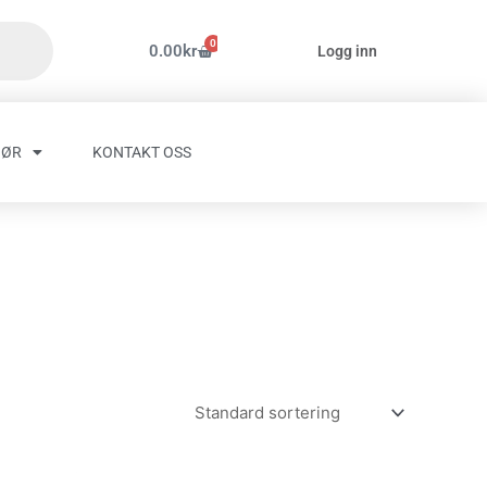
0
Handlekurv
0.00
kr
Logg inn
HØR
KONTAKT OSS