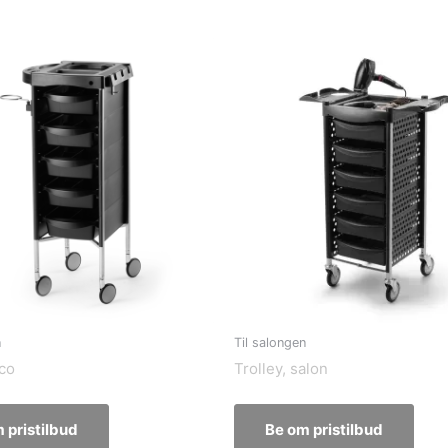
n
Til salongen
ico
Trolley, salon
 pristilbud
Be om pristilbud