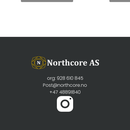
org: 928 610 845
Post@northcore.no
+47 48891840