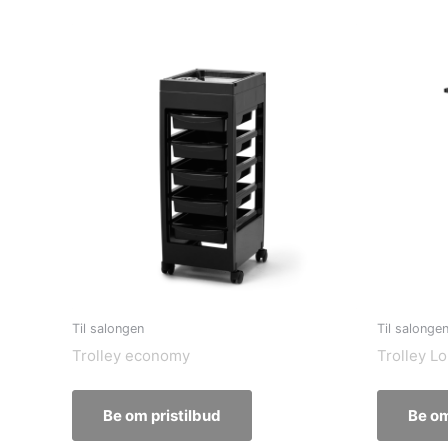
Til salongen
Til salonge
Trolley economy
Trolley Lo
Be om pristilbud
Be om