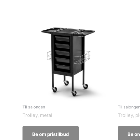
Til salongen
Til salonge
Trolley, metal
Trolley, p
Be om pristilbud
Be om