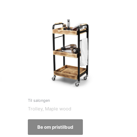
Til salongen
Trolley, Maple wood
Be om pristilbud