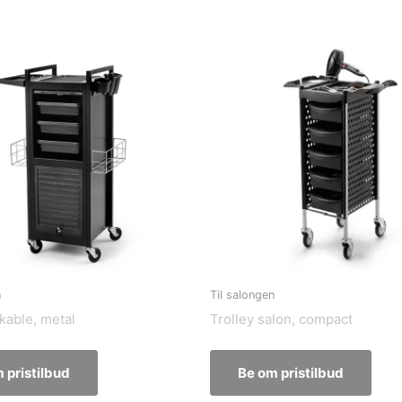
n
Til salongen
kable, metal
Trolley salon, compact
 pristilbud
Be om pristilbud