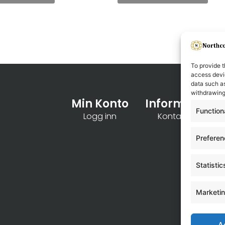
To provide t
access devic
data such as
withdrawing
Min Konto
Informasjon
Function
Logg inn
Kontakt oss
Prefere
Statistic
Marketi
A