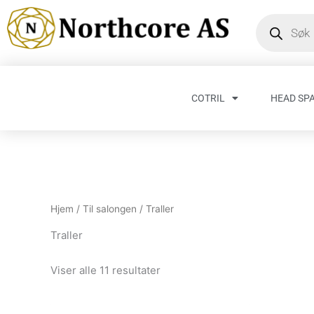
Hopp
Products
search
rett
til
innholdet
COTRIL
HEAD SP
Hjem
/
Til salongen
/ Traller
Traller
Viser alle 11 resultater