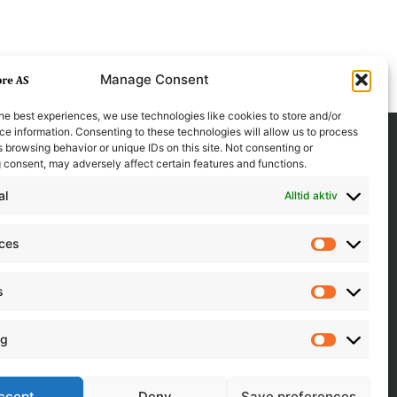
Manage Consent
he best experiences, we use technologies like cookies to store and/or
e information. Consenting to these technologies will allow us to process
 browsing behavior or unique IDs on this site. Not consenting or
 consent, may adversely affect certain features and functions.
al
Alltid aktiv
nces
Preferen
s
Statistics
ng
Marketin
ccept
Deny
Save preferences