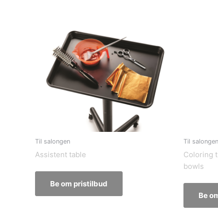
Til salongen
Til salonge
Assistent table
Coloring 
bowls
Be om pristilbud
Be om