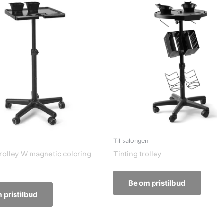
n
Til salongen
trolley W magnetic coloring
Tinting trolley
Be om pristilbud
 pristilbud