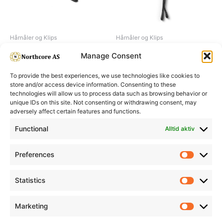
Hårnåler og Klips
Hårnåler og Klips
Hair clip plastic, black
Invisible grips
Manage Consent
To provide the best experiences, we use technologies like cookies to
store and/or access device information. Consenting to these
technologies will allow us to process data such as browsing behavior or
unique IDs on this site. Not consenting or withdrawing consent, may
adversely affect certain features and functions.
Informasjon
Min Konto
Functional
Alltid aktiv
Preferences
Prefere
Statistics
Statistic
Marketing
Marketi