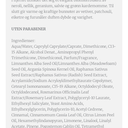
I hjertet utfolder det seg et elegant blomsterbukett av
neroli, nellik, geranium, salvie og grønn kardemomme. Til
slutt gir varme og kraftige bunnoter av vetiver, patchouli,
eiketre og furunåler duften dybde og varighet.
UTEN PARABENER
Ingredienser:
Aqua/Water, Caprylyl Caprylate/Caprate, Dimethicone, C13-
15 Alkane, Alcohol Denat., Aminopropyl Phenyl
Trimethicone, Dimethiconol, Parfum/Fragrance,
Limnanthes Alba Seed Oil/Limnanthes Alba (Meadowfoam)
Seed Oil, Argania Spinosa Kernel Oil, Raphanus Sativus
Seed Extract/Raphanus Sativus (Radish) Seed Extract,
Acrylamide/Sodium Acryloyldimethyltaurate Copolymer,
Cetearyl Isononanoate, C15-19 Alkane, Octyldodecyl Oleate,
Octyldodecanol, Rosmarinus Officinalis Leaf
Extract/Rosemary Leaf Extract, Polyglyceryl-10 Laurate,
Ethylhexyl Salicylate, Yeast Amino Acids,
Ethylhexylglycerin, Polyglycerin-10, Acetyl Cedrene,
Cinnamal, Cinnamomum Cassia Leaf Oil, Citrus Limon Peel
Oil, Hexamethylindanopyran, Limonene, Linalool, Linalyl
Acetate, Pinene, Pogostemon Cablin Oil, Tetramethyl