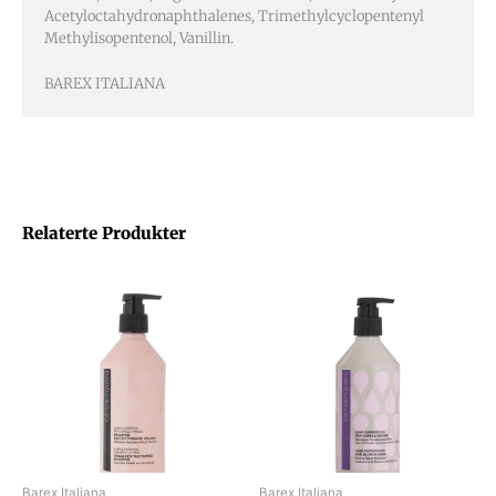
Acetyloctahydronaphthalenes, Trimethylcyclopentenyl
Methylisopentenol, Vanillin.
BAREX ITALIANA
Relaterte Produkter
Barex Italiana
Barex Italiana