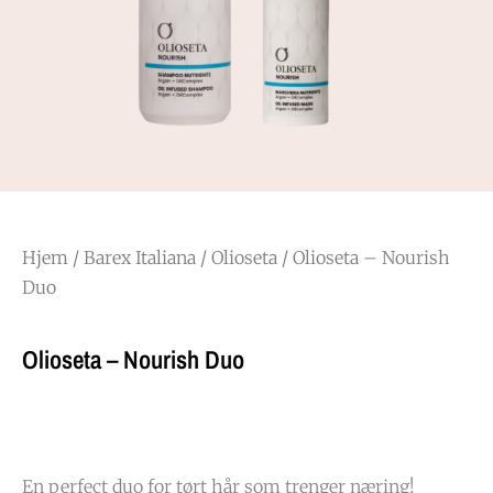
Hjem
/
Barex Italiana
/
Olioseta
/ Olioseta – Nourish
Duo
Olioseta – Nourish Duo
En perfect duo for tørt hår som trenger næring!