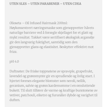
UTEN SLES – UTEN PARABENER – UTEN CDEA
Olioseta – Oil Infused Hairmask 200ml:
Høykonsentrert næringsmaske som gjenoppretter hårets
naturlige barriere ved å forsegle skjellaget for et glatt og
mykt resultat. Takket være sertifisert økologisk arganolje
gir den langvarig fuktighet, samtidig som den
gjenoppretter glans og elastisitet. Beskytter effektivt mot
frizz.
pH 4.0
Duftnoter: De friske toppnotene av sprø eple, grapefrukt,
lavendel og grønnmynte gir en sprudlende og livlig start. I
hjertet forenes elegante blomster som neroli, nellik,
geranium, salvie og grønn kardemomme i en omsluttende
bukett. Til slutt tilfører de varme og kraftige bunntonene av
vetiver, patchouli, eiketre og furunåler dybde og varighet til
duften.