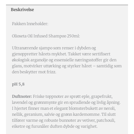
Beskrivelse
Pakken Inneholder:
Olioseta Oil Infused Shampoo 250ml:
Ultranærende sjampo som renser i dybden og
gjenoppretter hårets mykhet. Takket være sertifisert
økologisk arganolje og essensielle næringsstoffer gir den
glans, motvirker uttørking og styrker håret – samtidig som
den beskytter mot frizz.
pH 5,8
Duftnoter:
Friske toppnoter av sprøtt eple, grapefrukt,
lavendel og grønnmynte gir en sprudlende og livlig åpning.
I hjertet finner man et elegant blomsterbukett av neroli,
nellik, geranium, salvie og grønn kardemomme. Til slutt
tilfører varme og robuste bunnoter av vetiver, patchouli,
eiketre og furunåler duften dybde og varighet.