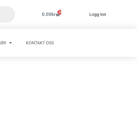
0
Handlekurv
0.00
kr
Logg inn
HØR
KONTAKT OSS