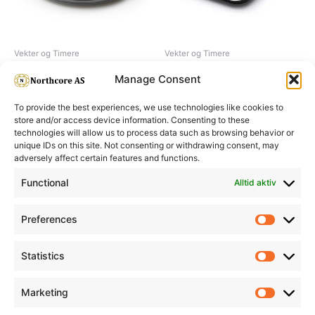
Vekter og Timere
Vekter og Timere
Electronic scale, black
Digital scale, stainles steel
Manage Consent
To provide the best experiences, we use technologies like cookies to
store and/or access device information. Consenting to these
technologies will allow us to process data such as browsing behavior or
unique IDs on this site. Not consenting or withdrawing consent, may
adversely affect certain features and functions.
Informasjon
Min Konto
Functional
Alltid aktiv
Preferences
Prefere
Statistics
Statistic
Marketing
Marketi