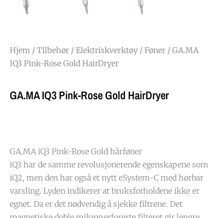
Hjem
/
Tilbehør
/
Elektriskverktøy
/
Føner
/ GA.MA
IQ3 Pink-Rose Gold HairDryer
GA.MA IQ3 Pink-Rose Gold HairDryer
GA.MA iQ3 Pink-Rose Gold hårføner
iQ3 har de samme revolusjonerende egenskapene som
iQ2, men den har også et nytt eSystem-C med hørbar
varsling. Lyden indikerer at bruksforholdene ikke er
egnet. Da er det nødvendig å sjekke filtrene. Det
magnetiske doble mikroperforerte filteret gir lengre