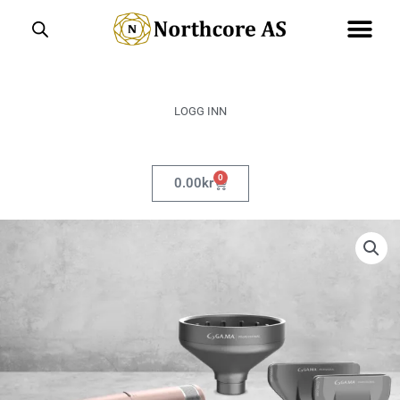
Hopp
rett
til
innholdet
LOGG INN
0
Handlekurv
0.00
kr