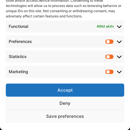
store and/or access device information. Consenting to these
technologies will allow us to process data such as browsing behavior or
unique IDs on this site. Not consenting or withdrawing consent, may
adversely affect certain features and functions.
Informasjon
Min Konto
Functional
Alltid aktiv
Preferences
Prefere
Statistics
Statistic
Marketing
Marketi
Accept
Deny
Save preferences
© 2026 All Rights Reserved.