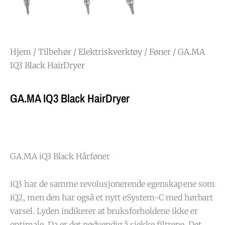
Hjem
/
Tilbehør
/
Elektriskverktøy
/
Føner
/ GA.MA
IQ3 Black HairDryer
GA.MA IQ3 Black HairDryer
GA.MA iQ3 Black Hårføner
iQ3 har de samme revolusjonerende egenskapene som
iQ2, men den har også et nytt eSystem-C med hørbart
varsel. Lyden indikerer at bruksforholdene ikke er
optimale. Da er det nødvendig å sjekke filtrene. Det