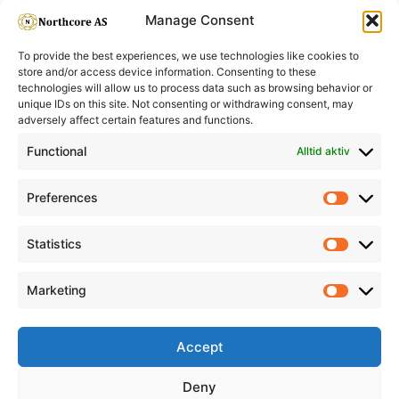
Black
Manage Consent
To provide the best experiences, we use technologies like cookies to
store and/or access device information. Consenting to these
technologies will allow us to process data such as browsing behavior or
unique IDs on this site. Not consenting or withdrawing consent, may
adversely affect certain features and functions.
Informasjon
Min Konto
Functional
Alltid aktiv
Preferences
Prefere
Statistics
Statistic
Marketing
Marketi
Accept
Deny