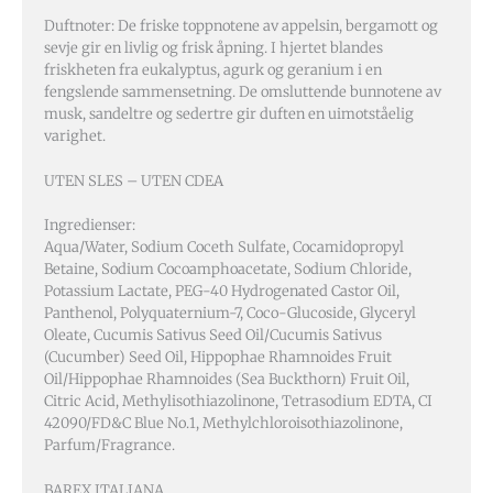
Duftnoter: De friske toppnotene av appelsin, bergamott og
sevje gir en livlig og frisk åpning. I hjertet blandes
friskheten fra eukalyptus, agurk og geranium i en
fengslende sammensetning. De omsluttende bunnotene av
musk, sandeltre og sedertre gir duften en uimotståelig
varighet.
UTEN SLES – UTEN CDEA
Ingredienser:
Aqua/Water, Sodium Coceth Sulfate, Cocamidopropyl
Betaine, Sodium Cocoamphoacetate, Sodium Chloride,
Potassium Lactate, PEG-40 Hydrogenated Castor Oil,
Panthenol, Polyquaternium-7, Coco-Glucoside, Glyceryl
Oleate, Cucumis Sativus Seed Oil/Cucumis Sativus
(Cucumber) Seed Oil, Hippophae Rhamnoides Fruit
Oil/Hippophae Rhamnoides (Sea Buckthorn) Fruit Oil,
Citric Acid, Methylisothiazolinone, Tetrasodium EDTA, CI
42090/FD&C Blue No.1, Methylchloroisothiazolinone,
Parfum/Fragrance.
BAREX ITALIANA