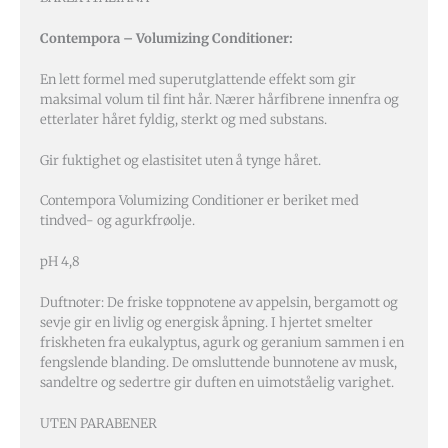
Contempora – Volumizing Conditioner:
En lett formel med superutglattende effekt som gir
maksimal volum til fint hår. Nærer hårfibrene innenfra og
etterlater håret fyldig, sterkt og med substans.
Gir fuktighet og elastisitet uten å tynge håret.
Contempora Volumizing Conditioner er beriket med
tindved- og agurkfrøolje.
pH 4,8
Duftnoter: De friske toppnotene av appelsin, bergamott og
sevje gir en livlig og energisk åpning. I hjertet smelter
friskheten fra eukalyptus, agurk og geranium sammen i en
fengslende blanding. De omsluttende bunnotene av musk,
sandeltre og sedertre gir duften en uimotståelig varighet.
UTEN PARABENER