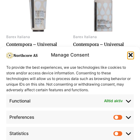
Barex Italiana
Barex Italiana
Contempora – Universal
Contempora – Universal
Mask 350ml
Shampoo 500ml
Manage Consent
To provide the best experiences, we use technologies like cookies to
store and/or access device information. Consenting to these
technologies will allow us to process data such as browsing behavior or
unique IDs on this site. Not consenting or withdrawing consent, may
adversely affect certain features and functions.
Informasjon
Min Konto
Functional
Alltid aktiv
Preferences
Prefere
Statistics
Statistic