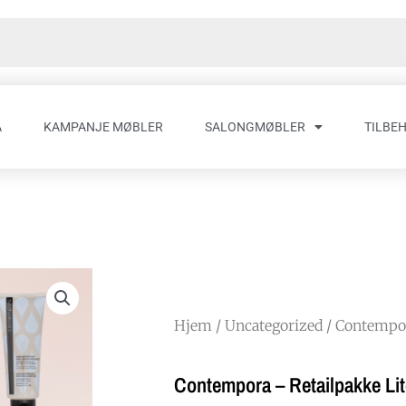
A
KAMPANJE MØBLER
SALONGMØBLER
TILBE
Hjem
/
Uncategorized
/ Contempor
Contempora – Retailpakke Li