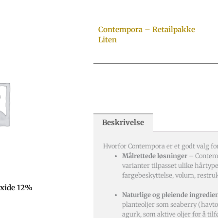
Contempora – Retailpakke
Liten
Beskrivelse
Hvorfor Contempora er et godt valg for
Målrettede løsninger
– Contemp
varianter tilpasset ulike hårtyp
fargebeskyttelse, volum, restruk
xide 12%
Naturlige og pleiende ingredie
planteoljer som seaberry (havto
agurk, som aktive oljer for å ti