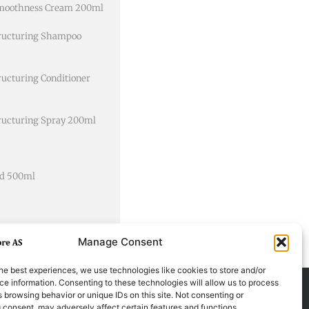
 Smoothness Cream 200ml
tructuring Shampoo
ructuring Conditioner
tructuring Spray 200ml
ld 500ml
Manage Consent
he best experiences, we use technologies like cookies to store and/or
e information. Consenting to these technologies will allow us to process
 browsing behavior or unique IDs on this site. Not consenting or
 consent, may adversely affect certain features and functions.