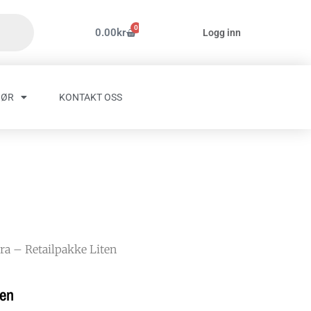
0
Handlekurv
0.00
kr
Logg inn
HØR
KONTAKT OSS
a – Retailpakke Liten
ten