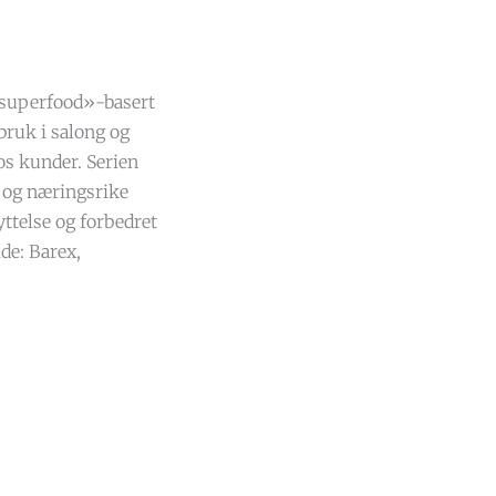
«superfood»-basert
 bruk i salong og
os kunder. Serien
 og næringsrike
yttelse og forbedret
lde: Barex,