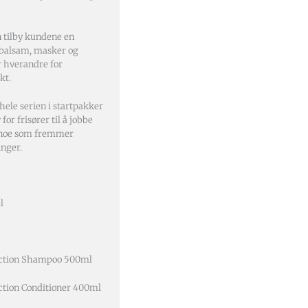
 tilby kundene en
balsam, masker og
 hverandre for
kt.
hele serien i startpakker
or frisører til å jobbe
, noe som fremmer
inger.
l
tection Shampoo 500ml
ection Conditioner 400ml