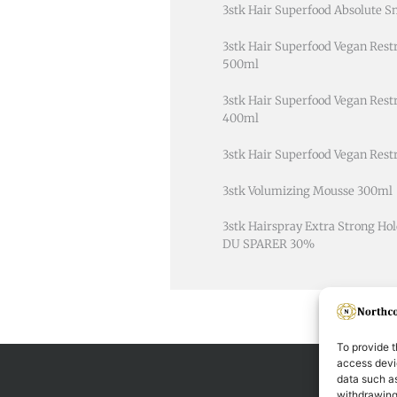
3stk Hair Superfood Absolute
3stk Hair Superfood Vegan Res
500ml
3stk Hair Superfood Vegan Rest
400ml
3stk Hair Superfood Vegan Res
3stk Volumizing Mousse 300ml
3stk Hairspray Extra Strong Ho
DU SPARER 30%
To provide t
access devic
data such as
withdrawing