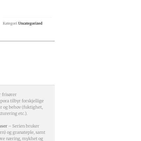
Kategori
Uncategorized
 frisører
ora tilbyr forskjellige
er og behov (fuktighet,
turering etc.).
nser
– Serien bruker
rn) og granateple, samt
lføre næring, mykhet og