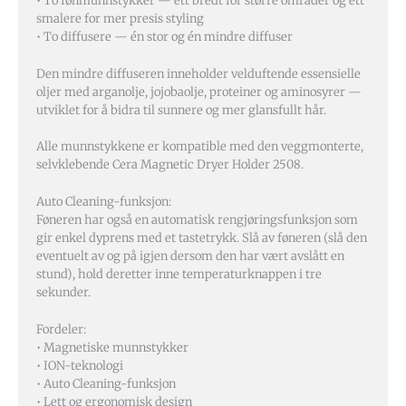
• To fønmunnstykker — ett bredt for større områder og ett
smalere for mer presis styling
• To diffusere — én stor og én mindre diffuser
Den mindre diffuseren inneholder velduftende essensielle
oljer med arganolje, jojobaolje, proteiner og aminosyrer —
utviklet for å bidra til sunnere og mer glansfullt hår.
Alle munnstykkene er kompatible med den veggmonterte,
selvklebende Cera Magnetic Dryer Holder 2508.
Auto Cleaning-funksjon:
Føneren har også en automatisk rengjøringsfunksjon som
gir enkel dyprens med et tastetrykk. Slå av føneren (slå den
eventuelt av og på igjen dersom den har vært avslått en
stund), hold deretter inne temperaturknappen i tre
sekunder.
Fordeler:
• Magnetiske munnstykker
• ION-teknologi
• Auto Cleaning-funksjon
• Lett og ergonomisk design