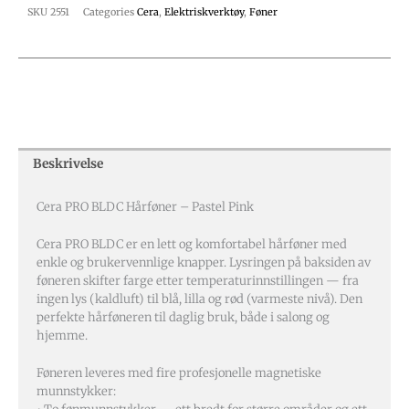
SKU
2551
Categories
Cera
,
Elektriskverktøy
,
Føner
Beskrivelse
Cera PRO BLDC Hårføner – Pastel Pink
Cera PRO BLDC er en lett og komfortabel hårføner med
enkle og brukervennlige knapper. Lysringen på baksiden av
føneren skifter farge etter temperaturinnstillingen — fra
ingen lys (kaldluft) til blå, lilla og rød (varmeste nivå). Den
perfekte hårføneren til daglig bruk, både i salong og
hjemme.
Føneren leveres med fire profesjonelle magnetiske
munnstykker: