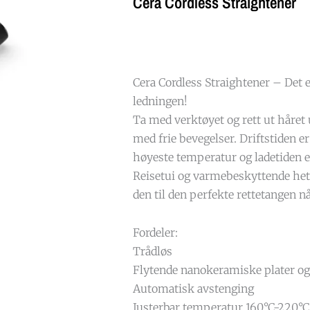
Cera Cordless Straightener
Cera Cordless Straightener – Det e
ledningen!
Ta med verktøyet og rett ut håret 
med frie bevegelser. Driftstiden 
høyeste temperatur og ladetiden e
Reisetui og varmebeskyttende hett
den til den perfekte rettetangen nå
Fordeler:
Trådløs
Flytende nanokeramiske plater og
Automatisk avstenging
Justerbar temperatur 160°C-220°C