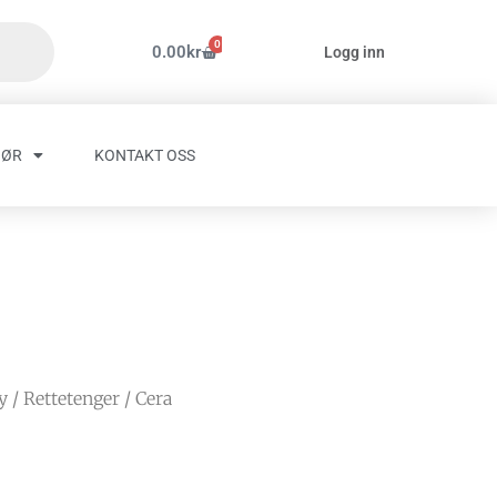
0
Handlekurv
0.00
kr
Logg inn
HØR
KONTAKT OSS
y
/
Rettetenger
/ Cera