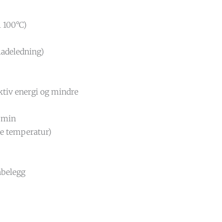
 100°C)
ladeledning)
ktiv energi og mindre
5 min
te temperatur)
nbelegg