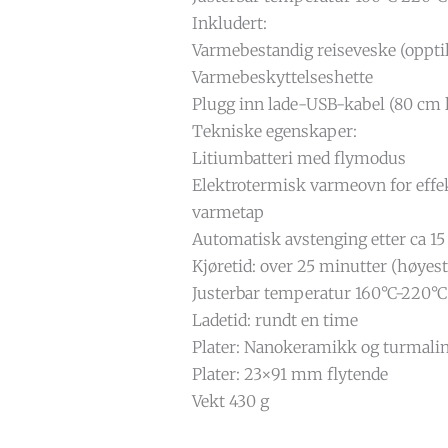
Inkludert:
Varmebestandig reiseveske (opptil
Varmebeskyttelseshette
Plugg inn lade-USB-kabel (80 cm 
Tekniske egenskaper:
Litiumbatteri med flymodus
Elektrotermisk varmeovn for effe
varmetap
Automatisk avstenging etter ca 1
Kjøretid: over 25 minutter (høyes
Justerbar temperatur 160°C-220°C
Ladetid: rundt en time
Plater: Nanokeramikk og turmali
Plater: 23×91 mm flytende
Vekt 430 g