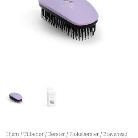
Hjem
/
Tilbehør
/
Børster
/
Flokebørster
/ Bravehead