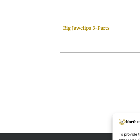
Big Jawclips 3-Parts
To provide t
access devic