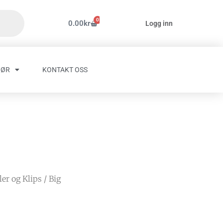
0
Handlekurv
0.00
kr
Logg inn
HØR
KONTAKT OSS
er og Klips
/ Big