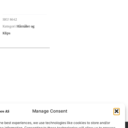
SKU
8642
Kategori
Hårnåler og
Klips
Manage Consent
he best experiences, we use technologies like cookies to store and/or
e information. Consenting to these technologies will allow us to process