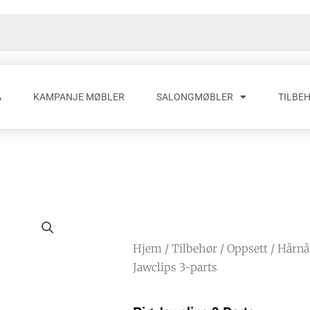
A
KAMPANJE MØBLER
SALONGMØBLER
TILBE
Hjem
/
Tilbehør
/
Oppsett
/
Hårnål
Jawclips 3-parts