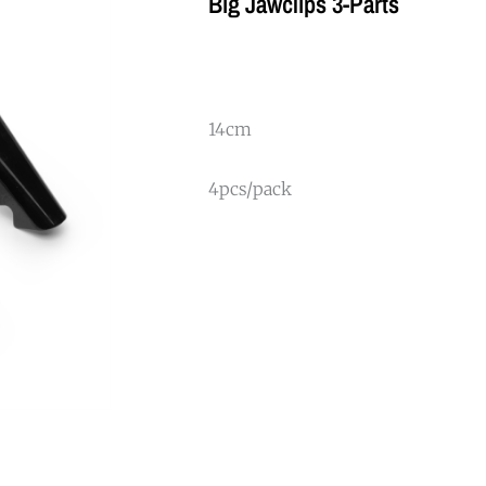
Big Jawclips 3-Parts
14cm
4pcs/pack