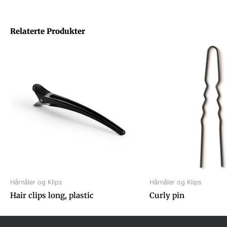
Relaterte Produkter
Hårnåler og Klips
Hårnåler og Klips
Hair clips long, plastic
Curly pin