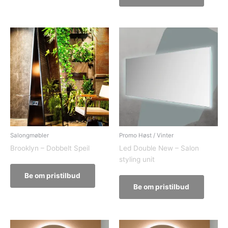
Salongmøbler
Promo Høst / Vinter
Brooklyn – Dobbelt Speil
Led Double New – Salon
styling unit
Be om pristilbud
Be om pristilbud