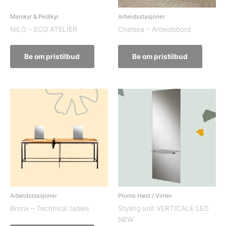
Manikyr & Pedikyr
Arbeidsstasjoner
NILO – ECO ATELIER
Chelsea – Arbeidsbord
Be om pristilbud
Be om pristilbud
Arbeidsstasjoner
Promo Høst / Vinter
Bronx – Technical tables
Styling unit VERTICALE LED
NEW