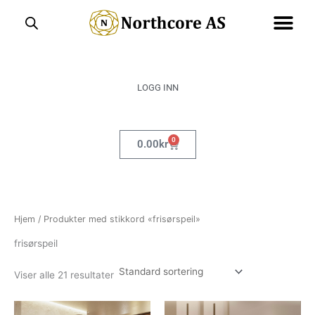
Hopp
rett
til
innholdet
LOGG INN
0
Handlekurv
0.00
kr
Hjem
/ Produkter med stikkord «frisørspeil»
frisørspeil
Viser alle 21 resultater