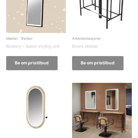
Møbler - Barber
Arbeidsstasjoner
Bowery – Salon styling unit
Bronx dobbel
Be om pristilbud
Be om pristilbud