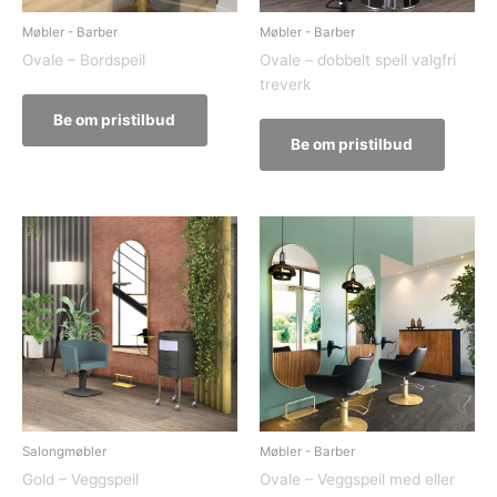
Møbler - Barber
Møbler - Barber
Ovale – Bordspeil
Ovale – dobbelt speil valgfri
treverk
Be om pristilbud
Be om pristilbud
Salongmøbler
Møbler - Barber
Gold – Veggspeil
Ovale – Veggspeil med eller