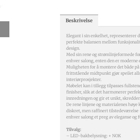
l
Beskrivelse
Elegant i sin enkelhet, representerer 
perfekte balansen mellom funksjonali
design.
Med sin rene og strømlinjeformede for
enhver salong, enten den er moderne el
Muligheten for å montere det både på
frittstående midtpunkt gjør speilet alls
interiørprosjekter.
Møbelet kan i tillegg tilpasses fullste
finisher, slik at det harmonerer perfe
innredningen og gir et unikt, skredder
De rene linjene og materialenes høye kv
diskret, men raffinert tilstedeværelse 
enhver salong et preg av eleganse og f
Tilvalg:
– LED-bakbelysning: + NOK