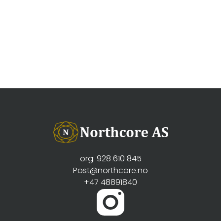
org: 928 610 845
Post@northcore.no
+47 48891840