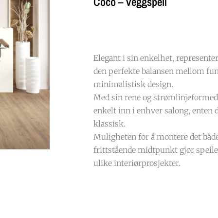
Coco – Veggspeil
Elegant i sin enkelhet, represente
den perfekte balansen mellom fun
minimalistisk design.
Med sin rene og strømlinjeformed
enkelt inn i enhver salong, enten 
klassisk.
Muligheten for å montere det båd
frittstående midtpunkt gjør speilet
ulike interiørprosjekter.