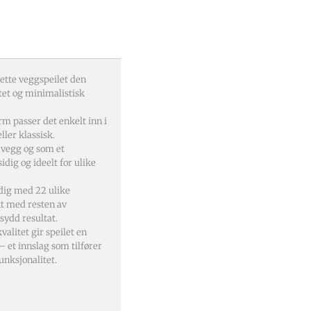
dette veggspeilet den
tet og minimalistisk
m passer det enkelt inn i
ler klassisk.
 vegg og som et
idig og ideelt for ulike
ndig med 22 ulike
kt med resten av
sydd resultat.
alitet gir speilet en
– et innslag som tilfører
unksjonalitet.