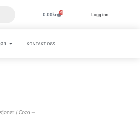
0
Handlekurv
0.00
kr
Logg inn
HØR
KONTAKT OSS
asjoner
/ Coco –