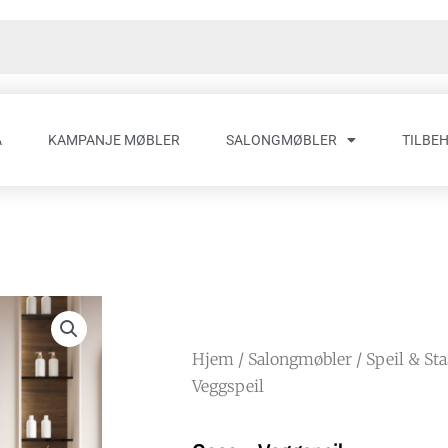
A
KAMPANJE MØBLER
SALONGMØBLER
TILBE
Hjem
/
Salongmøbler
/
Speil & St
Veggspeil