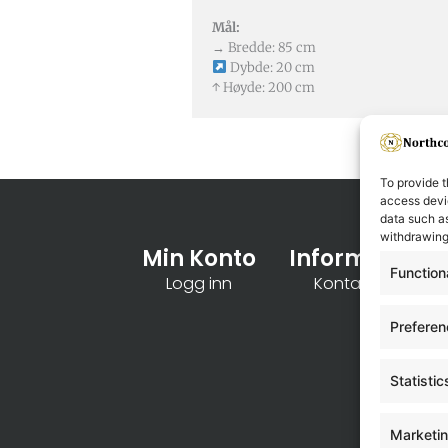
Mål:
→ Bredde: 85 cm
Dybde: 20 cm
↑ Høyde: 200 cm
To provide t
access devic
data such as
withdrawing
Min Konto
Informasjon
Function
Logg inn
Kontakt oss
Prefere
Statistic
Marketi