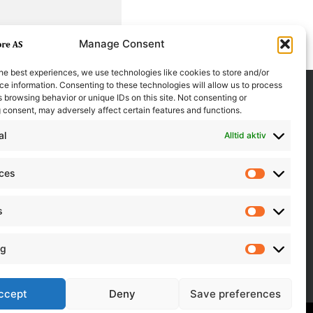
Manage Consent
he best experiences, we use technologies like cookies to store and/or
e information. Consenting to these technologies will allow us to process
 browsing behavior or unique IDs on this site. Not consenting or
 consent, may adversely affect certain features and functions.
al
Alltid aktiv
nces
Preferen
s
Statistics
ng
Marketin
ccept
Deny
Save preferences