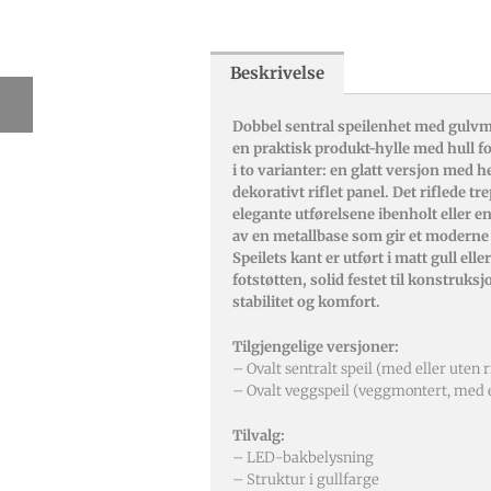
Beskrivelse
Dobbel sentral speilenhet med gulvm
en praktisk produkt-hylle med hull fo
i to varianter: en glatt versjon med h
dekorativt riflet panel. Det riflede tr
elegante utførelsene ibenholt eller 
av en metallbase som gir et moderne 
Speilets kant er utført i matt gull ell
fotstøtten, solid festet til konstruks
stabilitet og komfort.
Tilgjengelige versjoner:
– Ovalt sentralt speil (med eller uten r
– Ovalt veggspeil (veggmontert, med el
Tilvalg:
– LED-bakbelysning
– Struktur i gullfarge