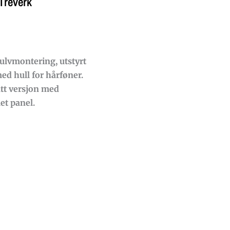
 Treverk
ulvmontering, utstyrt
ed hull for hårføner.
latt versjon med
let panel.