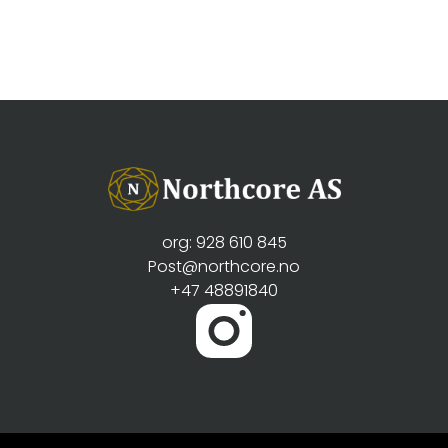
org: 928 610 845
Post@northcore.no
+47 48891840