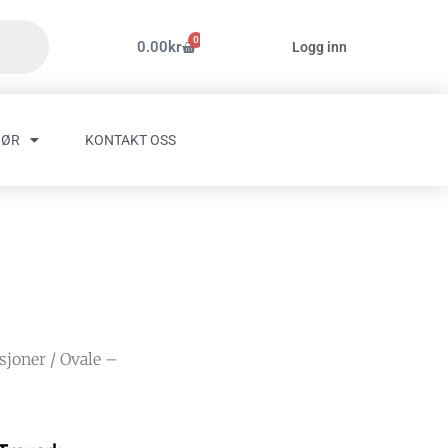
0
Handlekurv
0.00
kr
Logg inn
HØR
KONTAKT OSS
asjoner
/ Ovale –