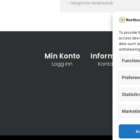
– Integrerte strømuttak
To provide t
access devic
data such as
withdrawing
Min Konto
Informasjon
Function
Logg inn
Kontakt oss
Prefere
Statistic
Marketi
A