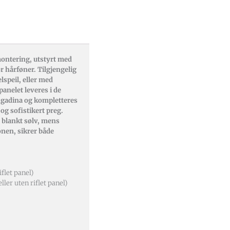
ontering, utstyrt med
r hårføner. Tilgjengelig
elspeil, eller med
epanelet leveres i de
engadina og kompletteres
og sofistikert preg.
er blankt sølv, mens
jonen, sikrer både
iflet panel)
ler uten riflet panel)