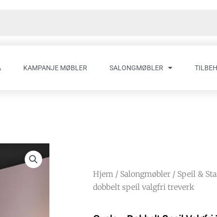
A
KAMPANJE MØBLER
SALONGMØBLER
TILBE
Hjem
/
Salongmøbler
/
Speil & St
dobbelt speil valgfri treverk