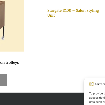
Stargate D100 – Salon Styling
Unit
on trolleys
To provide t
access devic
data such as