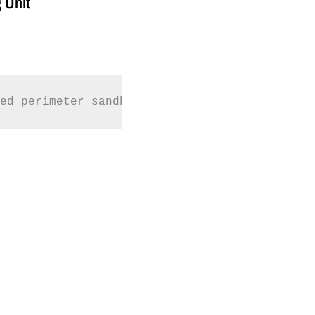
 Unit
ed perimeter sandblåsing og led belysning. Ø