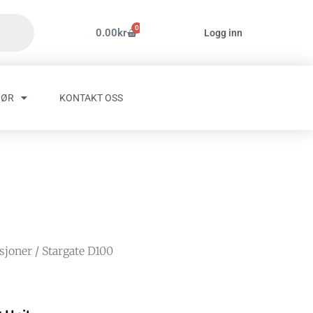
0
Handlekurv
0.00
kr
Logg inn
HØR
KONTAKT OSS
asjoner
/ Stargate D100