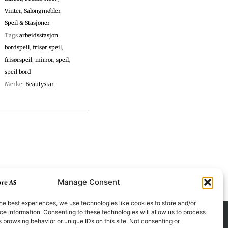
Vinter
,
Salongmøbler
,
Speil & Stasjoner
Tags
arbeidsstasjon
,
bordspeil
,
frisør speil
,
frisørspeil
,
mirror
,
speil
,
speil bord
Merke:
Beautystar
Manage Consent
he best experiences, we use technologies like cookies to store and/or
e information. Consenting to these technologies will allow us to process
 browsing behavior or unique IDs on this site. Not consenting or