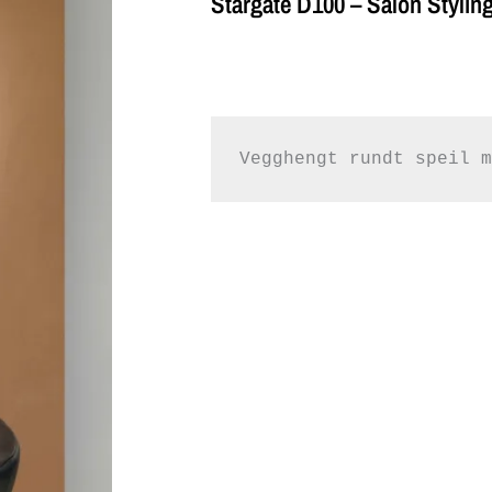
Stargate D100 – Salon Styling
Vegghengt rundt speil m