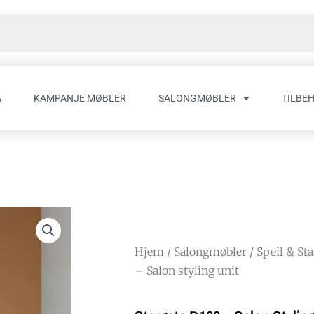
A
KAMPANJE MØBLER
SALONGMØBLER
TILBE
Hjem
/
Salongmøbler
/
Speil & St
– Salon styling unit