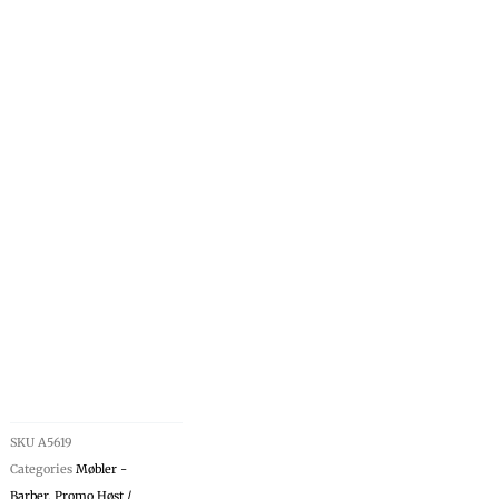
SKU
A5619
Categories
Møbler -
Barber
,
Promo Høst /