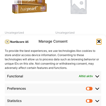
Uncategorized
Uncategorized
Hairpearl No 5.1 Light Brown
Snow Bleach Blue
Manage Consent
To provide the best experiences, we use technologies like cookies to
store and/or access device information. Consenting to these
technologies will allow us to process data such as browsing behavior or
unique IDs on this site. Not consenting or withdrawing consent, may
adversely affect certain features and functions.
Informasjon
Min Konto
Functional
Alltid aktiv
Preferences
Prefere
Statistics
Statistic