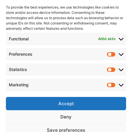
To provide the best experiences, we use technologies like cookies to
store and/or access device information. Consenting to these
technologies will allow us to process data such as browsing behavior or
unique IDs on this site. Not consenting or withdrawing consent, may
adversely affect certain features and functions.
Informasjon
Min Konto
Functional
Alltid aktiv
Preferences
Prefere
Statistics
Statistic
Marketing
Marketi
Accept
Deny
Save preferences