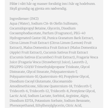
Påfør i vått hår og masser forsiktig inn i hår og hodebunn.
Skyll grundig og gjenta om nødvendig.
Ingredienser (INCI)
Aqua (Water), Sodium C14-16 Olefin Sulfonate,
Cocamidopropyl Betaine, Glycerin, Disodium
Cocoamphodiacetate, Parfum (Fragrance), PEG-40
Hydrogenated Castor Oil, Punica Granatum Bark Extract,
Citrus Limon Fruit Extract (Citrus Limon (Lemon) Fruit
Extract), Malus Domestica Fruit Extract (Malus Domestica
(Apple) Fruit Extract), Cucumis Sativus Fruit Extract
(Cucumis Sativus (Cucumber) Fruit Extract), Fragaria Vesca
Juice (Fragaria Vesca (Strawberry) Juice), Laureth-2,
PEG/PPG-120/10 Trimethylolpropane Trioleate, Glycol
Distearate, Glycol Stearate, Polyquaternium-7,
Polyquaternium-10, Quaternium-80, Propylene Glycol,
Disodium Cocoyl Glutamate, Gluconamido
Amodimethicone, Silicone Quaternium-18, Trideceth-7,
Trideceth-6, Trideceth-12, Trideceth-8, Pentylene Glycol,
Lactic Acid, Sodium Lactate, Sorbitol, Arginine, Algin,
Disodium EDTA, Potassium Sorbate, Sodium Benzoate,
Phenoxyethanol, Ethylhexylglycerin, Citric Acid,