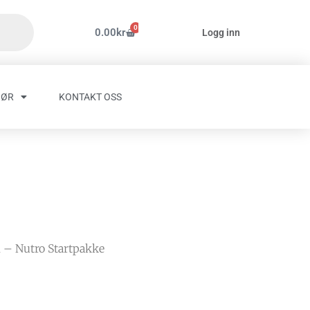
0
Handlekurv
0.00
kr
Logg inn
HØR
KONTAKT OSS
l – Nutro Startpakke