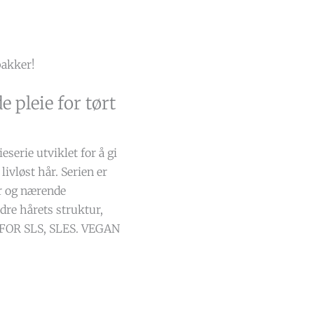
pakker!
 pleie for tørt
eserie utviklet for å gi
 livløst hår. Serien er
er og nærende
edre hårets struktur,
I FOR SLS, SLES. VEGAN