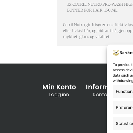
3x COTRIL NUTRO PRE-WASH HIG
BUTTER FOR HAIR 150 ML
Cotril Nutro gir frisøren en effektiv l
eller livløst hår, og bidrar til å gjenop
mykhet, glans og vitalitet.
To provide t
access devic
data such as
withdrawing
Min Konto
Informasjon
Function
Logg inn
Kontakt oss
Prefere
Statistic