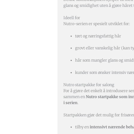
glans og smidighet uten å gjøre håret 
Ideell for
Nutro-serien er spesielt utviklet for:
tørt og næringsfattig hår
grovt eller vanskelig hår (kan ty
hår som mangler glans og smid
kunder som ønsker intensiv nær
Nutro startpakke for salong
For å gjøre det enkelt å introdusere ser
sammen en
Nutro startpakke som inn
i serien
.
Startpakken gjør det mulig for frisører
tilby en
intensivt nærende beha