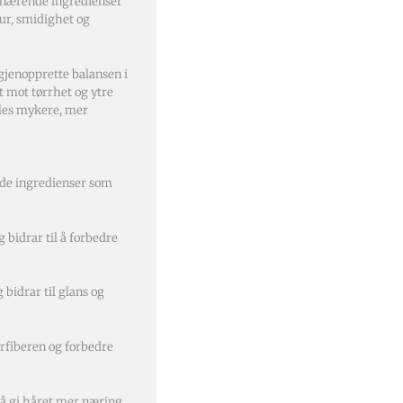
og nærende ingredienser
tur, smidighet og
gjenopprette balansen i
t mot tørrhet og ytre
øles mykere, mer
de ingredienser som
 bidrar til å forbedre
 bidrar til glans og
årfiberen og forbedre
å gi håret mer næring,