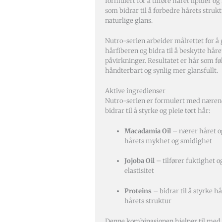
formulert for å tilføre håret lipider 
som bidrar til å forbedre hårets struk
naturlige glans.
Nutro-serien arbeider målrettet for å 
hårfiberen og bidra til å beskytte håre
påvirkninger. Resultatet er hår som f
håndterbart og synlig mer glansfullt.
Aktive ingredienser
Nutro-serien er formulert med næren
bidrar til å styrke og pleie tørt hår:
Macadamia Oil
– nærer håret og
hårets mykhet og smidighet
Jojoba Oil
– tilfører fuktighet og
elastisitet
Proteins
– bidrar til å styrke h
hårets struktur
Denne kombinasjonen hjelper til med 