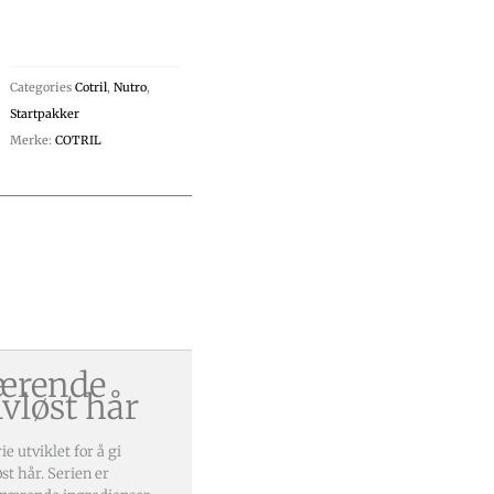
Categories
Cotril
,
Nutro
,
Startpakker
Merke:
COTRIL
Nærende
livløst hår
ie utviklet for å gi
øst hår. Serien er