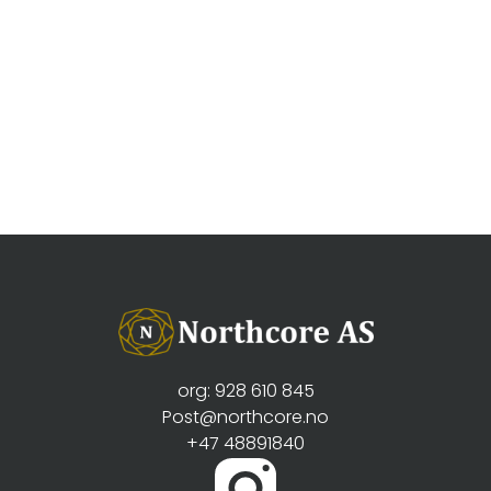
org: 928 610 845
Post@northcore.no
+47 48891840