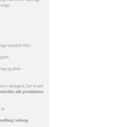
tungt.
nge tynt/lett hår).
ighet
ing og pleie
ien i salongen, har vi satt
eholder alle produktene
 å:
ndling i salong