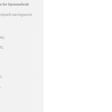
ne for hjemmebruk
sjonell næringsserie
 ML
ML
ML
L