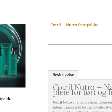
Cotril – Nutro Startpakke
Beskrivelse
Cotril Nutro – 
pleie for tørt og 
rtpakke
Cotril Nutro
er en profesjonell pleieser
intensiv næring til tørt, grovt eller livl