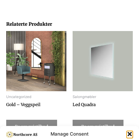
Relaterte Produkter
Uncategorized
Salongmøbler
Gold – Veggspeil
Led Quadra
Be om pristilbud
Be om pristilbud
Manage Consent