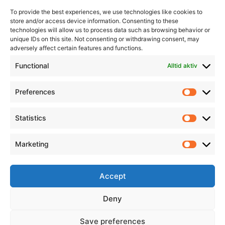
To provide the best experiences, we use technologies like cookies to
store and/or access device information. Consenting to these
technologies will allow us to process data such as browsing behavior or
unique IDs on this site. Not consenting or withdrawing consent, may
adversely affect certain features and functions.
Informasjon
Min Konto
Functional
Alltid aktiv
Preferences
Prefere
Statistics
Statistic
Marketing
Marketi
Accept
Deny
Save preferences