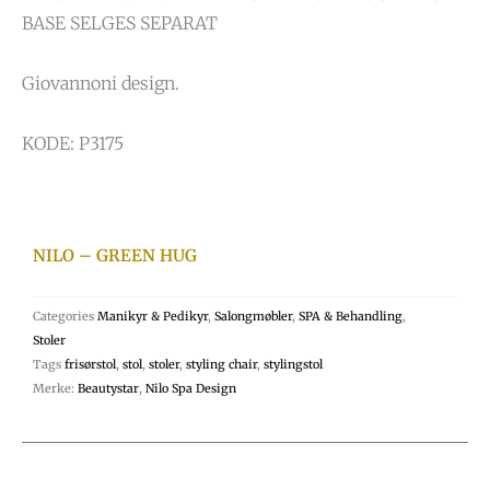
BASE SELGES SEPARAT
Giovannoni design.
KODE: P3175
NILO – GREEN HUG
Categories
Manikyr & Pedikyr
,
Salongmøbler
,
SPA & Behandling
,
Stoler
Tags
frisørstol
,
stol
,
stoler
,
styling chair
,
stylingstol
Merke:
Beautystar
,
Nilo Spa Design