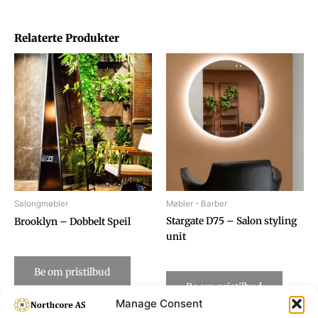
Relaterte Produkter
Salongmøbler
Møbler - Barber
Stargate D75 – Salon styling
Brooklyn – Dobbelt Speil
unit
Be om pristilbud
Be om pristilbud
Manage Consent