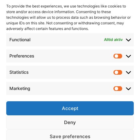
To provide the best experiences, we use technologies like cookies to
store and/or access device information. Consenting to these
technologies will allow us to process data such as browsing behavior or
unique IDs on this site. Not consenting or withdrawing consent, may
adversely affect certain features and functions.
Informasjon
Min Konto
Functional
Alltid aktiv
Preferences
Prefere
Statistics
Statistic
Marketing
Marketi
Accept
Deny
Save preferences