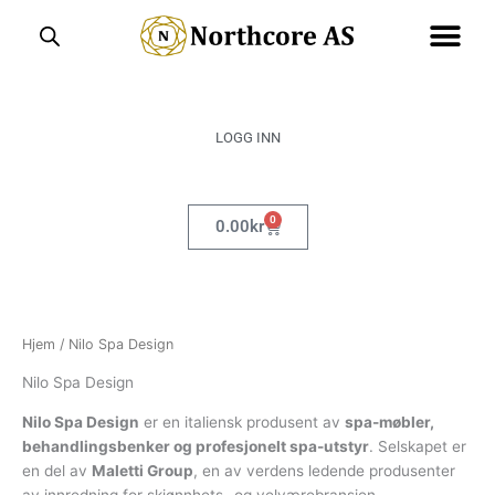
Hopp
rett
til
innholdet
LOGG INN
0
Handlekurv
0.00
kr
Hjem
/ Nilo Spa Design
Nilo Spa Design
Nilo Spa Design
er en italiensk produsent av
spa-møbler,
behandlingsbenker og profesjonelt spa-utstyr
. Selskapet er
en del av
Maletti Group
, en av verdens ledende produsenter
av innredning for skjønnhets- og velværebransjen.