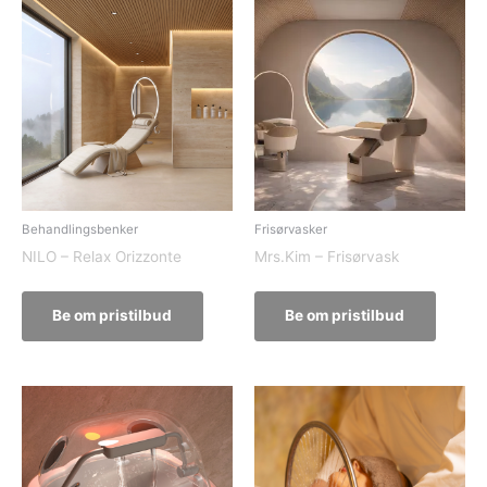
Behandlingsbenker
Frisørvasker
NILO – Relax Orizzonte
Mrs.Kim – Frisørvask
Be om pristilbud
Be om pristilbud