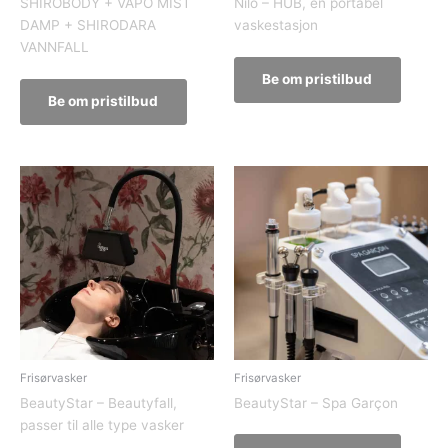
SHIROBODY + VAPO MIST
Nilo – HUB, en portabel
DAMP + SHIRODARA
vaskestasjon
VANNFALL
Be om pristilbud
Be om pristilbud
Frisørvasker
Frisørvasker
BeautyStar – Beautyfall,
BeautyStar – Spa Garçon
passer til alle type vasker