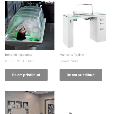
Behandlingsbenker
Manikyr & Pedikyr
NILO – WET TABLE
Smart Nails
Be om pristilbud
Be om pristilbud