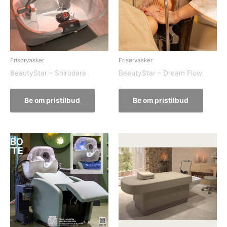
Frisørvasker
Frisørvasker
BeautyStar – Shirodara
BeautyStar – Dream Flow
Be om pristilbud
Be om pristilbud