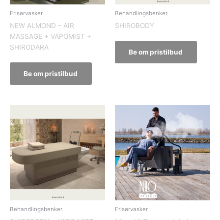
Frisørvasker
Behandlingsbenker
NEW ALMOND – AIR
SHIROBODY
MASSAGE + VAPOMIST +
SHIRODARA
Be om pristilbud
Be om pristilbud
Behandlingsbenker
Frisørvasker