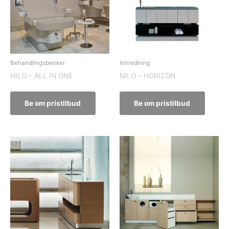
Behandlingsbenker
Innredning
NILO – ALL IN ONE
NILO – HORIZON
Be om pristilbud
Be om pristilbud