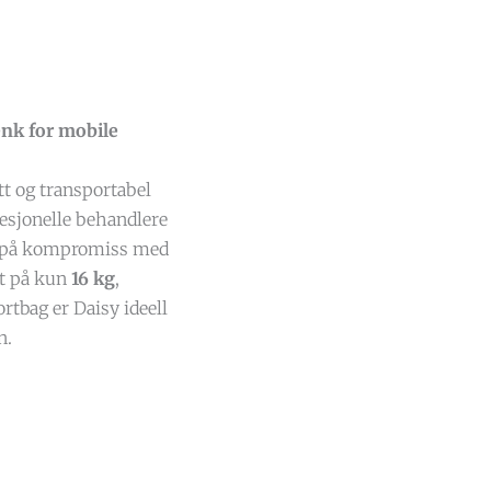
enk for mobile
tt og transportabel
esjonelle behandlere
gå på kompromiss med
kt på kun
16 kg
,
tbag er Daisy ideell
n.