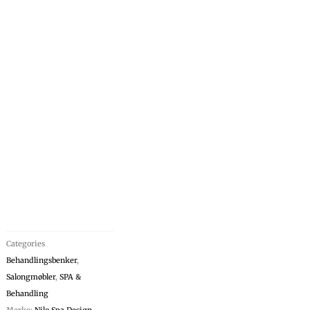
Categories
Behandlingsbenker
,
Salongmøbler
,
SPA &
Behandling