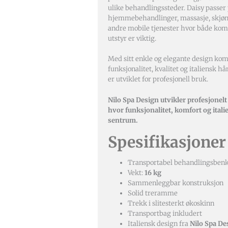
ulike behandlingssteder. Daisy passer 
hjemmebehandlinger, massasje, skjø
andre mobile tjenester hvor både komf
utstyr er viktig.
Med sitt enkle og elegante design ko
funksjonalitet, kvalitet og italiensk h
er utviklet for profesjonell bruk.
Nilo Spa Design utvikler profesjonel
hvor funksjonalitet, komfort og itali
sentrum.
Spesifikasjoner
Transportabel behandlingsben
Vekt:
16 kg
Sammenleggbar konstruksjon
Solid treramme
Trekk i slitesterkt økoskinn
Transportbag inkludert
Italiensk design fra
Nilo Spa De