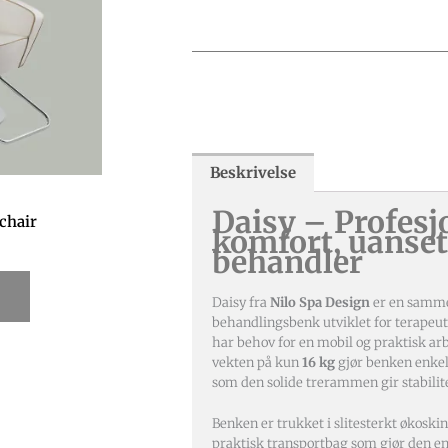
Beskrivelse
Daisy – Profesj
 chair
komfort, uanset
behandler
Daisy fra
Nilo Spa Design
er en samm
behandlingsbenk utviklet for terapeu
har behov for en mobil og praktisk ar
vekten på kun
16 kg
gjør benken enkel
som den solide trerammen gir stabilit
Benken er trukket i slitesterkt økoski
praktisk transportbag som gjør den e