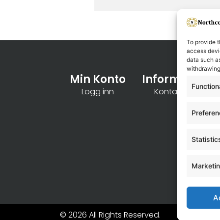
To provide t
access devic
data such as
withdrawing
Min Konto
Informasjon
Function
Logg inn
Kontakt oss
Prefere
Statistic
Marketi
A
© 2026 All Rights Reserved.