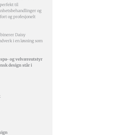
perfekt til
nnhetsbehandlinger og
ort og profesjonelt
mbinerer Daisy
åndverk i en løsning som
t spa- og velværeutstyr
ensk design står i
k
sign