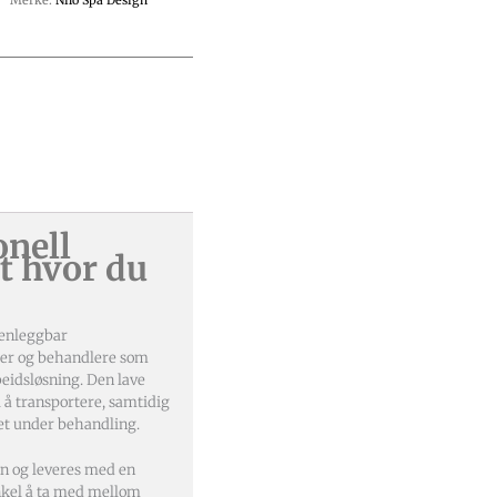
Merke:
Nilo Spa Design
onell
t hvor du
enleggbar
ter og behandlere som
beidsløsning. Den lave
 å transportere, samtidig
et under behandling.
nn og leveres med en
nkel å ta med mellom