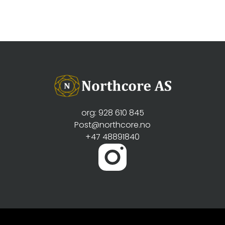
org: 928 610 845
Post@northcore.no
+47 48891840