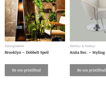
Salongmøbler
Manikyr & Pedikyr
Brooklyn – Dobbelt Speil
Anita Rec. – Styling
Be om pristilbud
Be om pristilbud