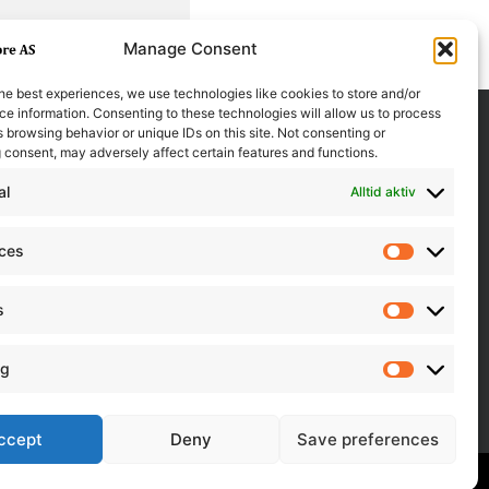
Manage Consent
he best experiences, we use technologies like cookies to store and/or
e information. Consenting to these technologies will allow us to process
 browsing behavior or unique IDs on this site. Not consenting or
 consent, may adversely affect certain features and functions.
al
Alltid aktiv
nces
Preferen
s
Statistics
ng
Marketin
ccept
Deny
Save preferences