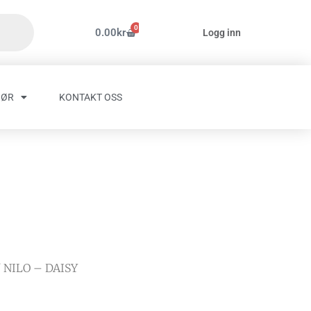
0
Handlekurv
0.00
kr
Logg inn
HØR
KONTAKT OSS
 NILO – DAISY