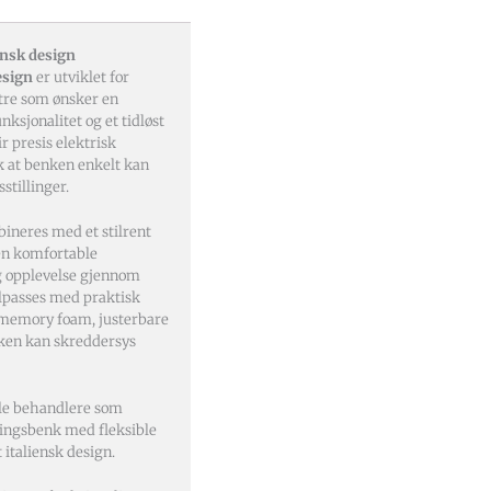
ensk design
esign
er utviklet for
tre som ønsker en
sjonalitet og et tidløst
r presis elektrisk
ik at benken enkelt kan
stillinger.
ineres med et stilrent
en komfortable
g opplevelse gjennom
ilpasses med praktisk
 memory foam, justerbare
nken kan skreddersys
elle behandlere som
lingsbenk med fleksible
italiensk design.