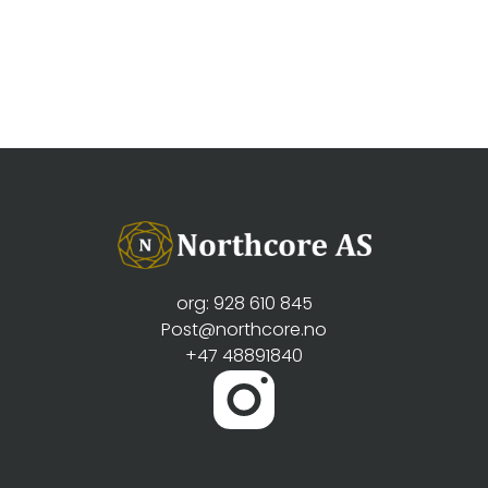
org: 928 610 845
Post@northcore.no
+47 48891840