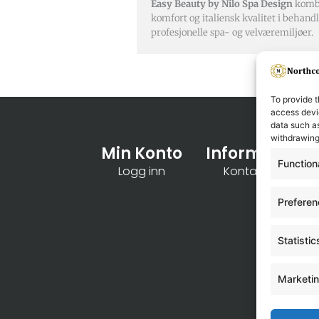
Easy Beauty by Nilo Spa Design
kombi
komfort og italiensk kvalitet i behand
profesjonelle spa- og velværemiljøer.
To provide t
access devic
data such as
withdrawing
Min Konto
Informasjon
Function
Logg inn
Kontakt oss
Prefere
Statistic
Marketi