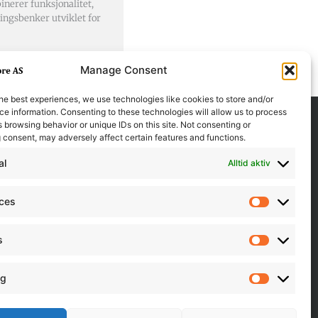
nerer funksjonalitet,
lingsbenker utviklet for
Manage Consent
he best experiences, we use technologies like cookies to store and/or
e information. Consenting to these technologies will allow us to process
 browsing behavior or unique IDs on this site. Not consenting or
 consent, may adversely affect certain features and functions.
al
Alltid aktiv
nces
Preferen
s
Statistics
ng
Marketin