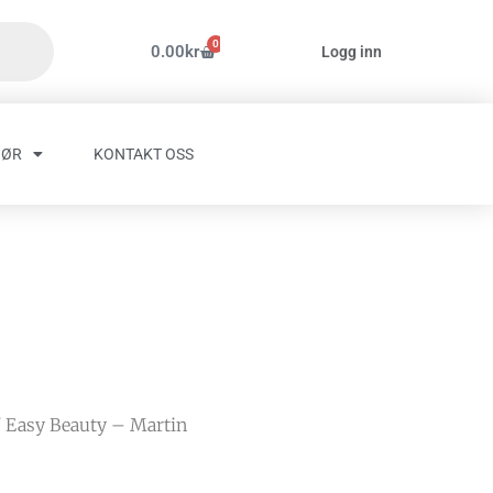
0
Handlekurv
0.00
kr
Logg inn
HØR
KONTAKT OSS
 Easy Beauty – Martin