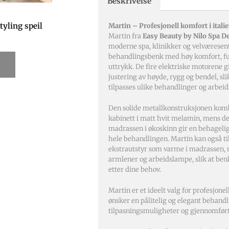
Beskrivelse
yling speil
Martin – Profesjonell komfort i itali
Martin fra
Easy Beauty by Nilo Spa D
moderne spa, klinikker og velværesen
behandlingsbenk med høy komfort, funk
uttrykk. De fire elektriske motorene gi
justering av høyde, rygg og bendel, sl
tilpasses ulike behandlinger og arbeids
Den solide metallkonstruksjonen komb
kabinett i matt hvit melamin, mens d
madrassen i økoskinn gir en behageli
hele behandlingen. Martin kan også t
ekstrautstyr som varme i madrassen,
armlener og arbeidslampe, slik at be
etter dine behov.
Martin er et ideelt valg for profesjon
ønsker en pålitelig og elegant behand
tilpasningsmuligheter og gjennomført 