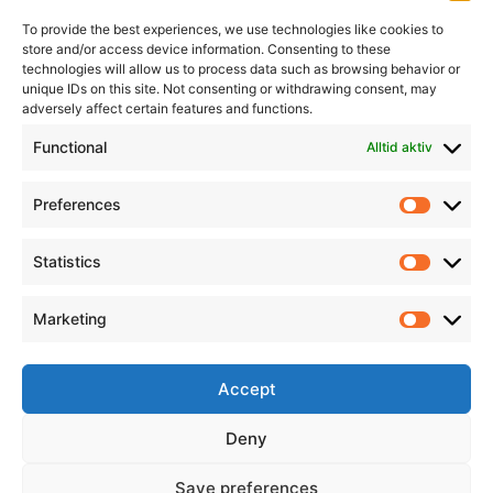
To provide the best experiences, we use technologies like cookies to
store and/or access device information. Consenting to these
technologies will allow us to process data such as browsing behavior or
unique IDs on this site. Not consenting or withdrawing consent, may
adversely affect certain features and functions.
Informasjon
Min Konto
Functional
Alltid aktiv
Preferences
Prefere
Statistics
Statistic
Marketing
Marketi
Accept
Deny
Save preferences