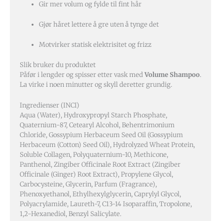
Gir mer volum og fylde til fint hår
Gjør håret lettere å gre uten å tynge det
Motvirker statisk elektrisitet og frizz
Slik bruker du produktet
Påfør i lengder og spisser etter vask med
Volume Shampoo
.
La virke i noen minutter og skyll deretter grundig.
Ingredienser (INCI)
Aqua (Water), Hydroxypropyl Starch Phosphate,
Quaternium-87, Cetearyl Alcohol, Behentrimonium
Chloride, Gossypium Herbaceum Seed Oil (Gossypium
Herbaceum (Cotton) Seed Oil), Hydrolyzed Wheat Protein,
Soluble Collagen, Polyquaternium-10, Methicone,
Panthenol, Zingiber Officinale Root Extract (Zingiber
Officinale (Ginger) Root Extract), Propylene Glycol,
Carbocysteine, Glycerin, Parfum (Fragrance),
Phenoxyethanol, Ethylhexylglycerin, Caprylyl Glycol,
Polyacrylamide, Laureth-7, C13-14 Isoparaffin, Tropolone,
1,2-Hexanediol, Benzyl Salicylate.