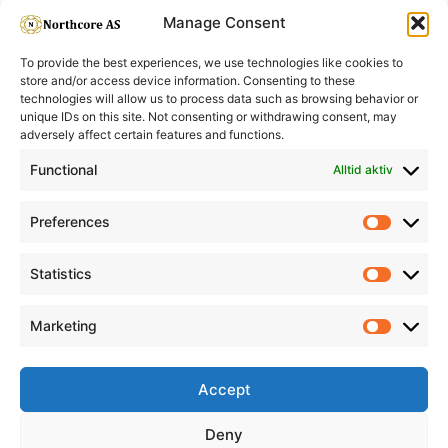
Startpakke
Manage Consent
To provide the best experiences, we use technologies like cookies to
store and/or access device information. Consenting to these
technologies will allow us to process data such as browsing behavior or
unique IDs on this site. Not consenting or withdrawing consent, may
adversely affect certain features and functions.
Informasjon
Min Konto
Functional
Alltid aktiv
Preferences
Prefere
Statistics
Statistic
Marketing
Marketi
Accept
Deny