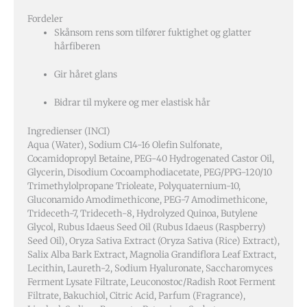
Fordeler
Skånsom rens som tilfører fuktighet og glatter
hårfiberen
Gir håret glans
Bidrar til mykere og mer elastisk hår
Ingredienser (INCI)
Aqua (Water), Sodium C14-16 Olefin Sulfonate,
Cocamidopropyl Betaine, PEG-40 Hydrogenated Castor Oil,
Glycerin, Disodium Cocoamphodiacetate, PEG/PPG-120/10
Trimethylolpropane Trioleate, Polyquaternium-10,
Gluconamido Amodimethicone, PEG-7 Amodimethicone,
Trideceth-7, Trideceth-8, Hydrolyzed Quinoa, Butylene
Glycol, Rubus Idaeus Seed Oil (Rubus Idaeus (Raspberry)
Seed Oil), Oryza Sativa Extract (Oryza Sativa (Rice) Extract),
Salix Alba Bark Extract, Magnolia Grandiflora Leaf Extract,
Lecithin, Laureth-2, Sodium Hyaluronate, Saccharomyces
Ferment Lysate Filtrate, Leuconostoc/Radish Root Ferment
Filtrate, Bakuchiol, Citric Acid, Parfum (Fragrance),