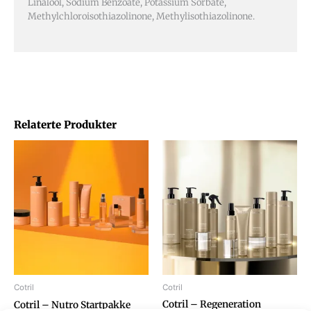
Linalool, Sodium Benzoate, Potassium Sorbate,
Methylchloroisothiazolinone, Methylisothiazolinone.
Relaterte Produkter
Cotril
Cotril
Cotril – Regeneration
Cotril – Nutro Startpakke