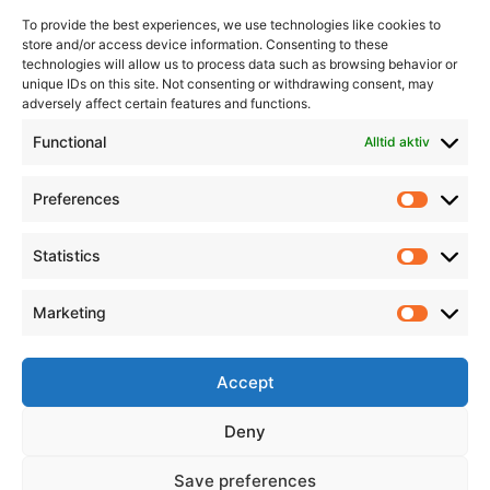
To provide the best experiences, we use technologies like cookies to
store and/or access device information. Consenting to these
technologies will allow us to process data such as browsing behavior or
unique IDs on this site. Not consenting or withdrawing consent, may
adversely affect certain features and functions.
Informasjon
Min Konto
Functional
Alltid aktiv
Preferences
Prefere
Statistics
Statistic
Marketing
Marketi
Accept
Deny
Save preferences