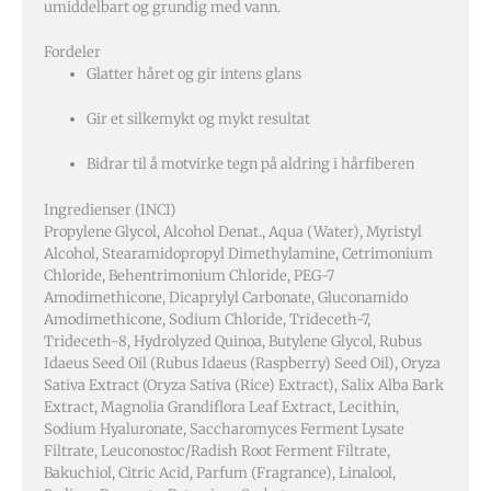
umiddelbart og grundig med vann.
Fordeler
Glatter håret og gir intens glans
Gir et silkemykt og mykt resultat
Bidrar til å motvirke tegn på aldring i hårfiberen
Ingredienser (INCI)
Propylene Glycol, Alcohol Denat., Aqua (Water), Myristyl
Alcohol, Stearamidopropyl Dimethylamine, Cetrimonium
Chloride, Behentrimonium Chloride, PEG-7
Amodimethicone, Dicaprylyl Carbonate, Gluconamido
Amodimethicone, Sodium Chloride, Trideceth-7,
Trideceth-8, Hydrolyzed Quinoa, Butylene Glycol, Rubus
Idaeus Seed Oil (Rubus Idaeus (Raspberry) Seed Oil), Oryza
Sativa Extract (Oryza Sativa (Rice) Extract), Salix Alba Bark
Extract, Magnolia Grandiflora Leaf Extract, Lecithin,
Sodium Hyaluronate, Saccharomyces Ferment Lysate
Filtrate, Leuconostoc/Radish Root Ferment Filtrate,
Bakuchiol, Citric Acid, Parfum (Fragrance), Linalool,