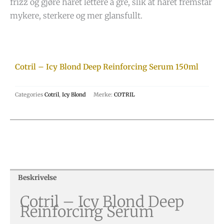
frizz og gjøre håret lettere å gre, slik at håret fremstår
mykere, sterkere og mer glansfullt.
Cotril – Icy Blond Deep Reinforcing Serum 150ml
Categories
Cotril
,
Icy Blond
Merke:
COTRIL
Beskrivelse
Cotril – Icy Blond Deep
Reinforcing Serum