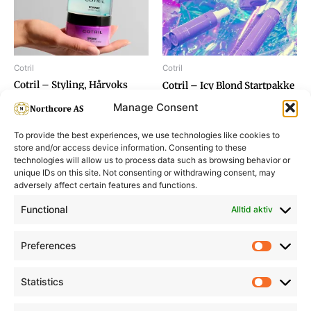
Cotril
Cotril
Cotril – Styling, Hårvoks
Cotril – Icy Blond Startpakke
Testpakke
Manage Consent
To provide the best experiences, we use technologies like cookies to
store and/or access device information. Consenting to these
technologies will allow us to process data such as browsing behavior or
unique IDs on this site. Not consenting or withdrawing consent, may
adversely affect certain features and functions.
Informasjon
Min Konto
Functional
Alltid aktiv
Preferences
Prefere
Statistics
Statistic