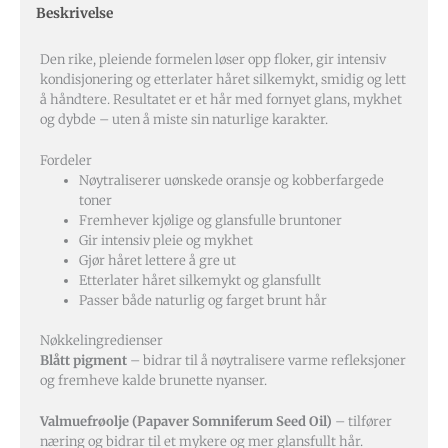
Beskrivelse
Den rike, pleiende formelen løser opp floker, gir intensiv
kondisjonering og etterlater håret silkemykt, smidig og lett
å håndtere. Resultatet er et hår med fornyet glans, mykhet
og dybde – uten å miste sin naturlige karakter.
Fordeler
Nøytraliserer uønskede oransje og kobberfargede
toner
Fremhever kjølige og glansfulle bruntoner
Gir intensiv pleie og mykhet
Gjør håret lettere å gre ut
Etterlater håret silkemykt og glansfullt
Passer både naturlig og farget brunt hår
Nøkkelingredienser
Blått pigment
– bidrar til å nøytralisere varme refleksjoner
og fremheve kalde brunette nyanser.
Valmuefrøolje (Papaver Somniferum Seed Oil)
– tilfører
næring og bidrar til et mykere og mer glansfullt hår.