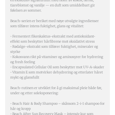
en eksklusiv signaturduft med noter av kokos, neroli,
tiareblomst og vanilje — en duft som umiddelbart gir
følelsen av sommer.
Beach-serien er beriket med nøye utvalgte ingredienser
som tilfører intens fuktighet, glans og vitalitet:
• Fermentert fikenkaktus-ekstrakt med antioksidant-
effekt som beskytter hårfibrene mot oksidativt stress
• Rødalge-ekstrakt som tilfører fuktighet, mineraler og
styrke
• Kokosvann rikt på vitaminer og aminosyrer for hydrering
og fresh feeling
• Encapsulated Cellular Oil som beskytter mot UV-A-skader
• Vitamin E som motvirker dehydrering og etterlater håret
mykt og glansfullt
Beach-rutinen er utviklet for å gi maksimal pleie både før,
under og etter soleksponering:
• Beach Hair & Body Shampoo – skånsom 2-i-1 shampoo for
hår og kropp
• Beach After Sun Recovery Mask – intensiv kur som