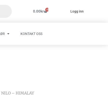
0
Handlekurv
0.00
kr
Logg inn
HØR
KONTAKT OSS
/ NILO – HIMALAY