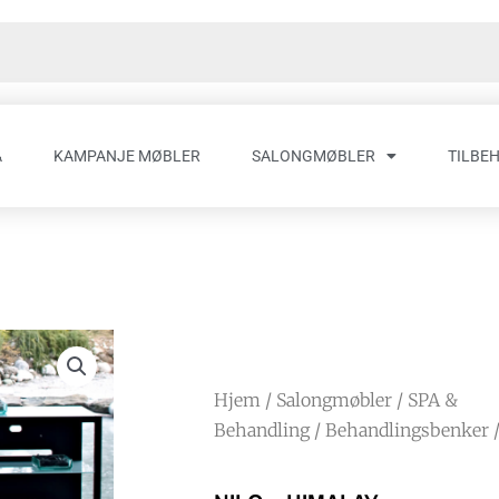
A
KAMPANJE MØBLER
SALONGMØBLER
TILBE
Hjem
/
Salongmøbler
/
SPA &
Behandling
/
Behandlingsbenker