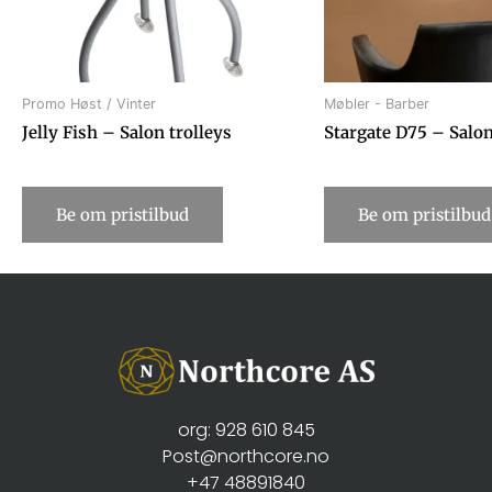
Promo Høst / Vinter
Møbler - Barber
Jelly Fish – Salon trolleys
Stargate D75 – Salon
Be om pristilbud
Be om pristilbud
org: 928 610 845
Post@northcore.no
+47 48891840