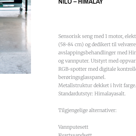
NILO – HIMALAY
Sensorisk seng med 1 motor, elekt
(58-84 cm) og dedikert til velvære
avslappingsbehandlinger med Him
og vannputer. Utstyrt med oppvar
RGB-spotter med digitale kontrolle
berøringsglasspanel.
Metallstruktur dekket i hvit farge
Standardutstyr: Himalayasalt.
Tilgjengelige alternativer:
Vannputesett
Kvartssandsett