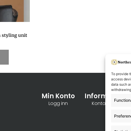
 styling unit
To provide t
access devic
data such as
withdrawing
Min Konto
Informasjon
Function
Logg inn
Kontakt oss
Prefere