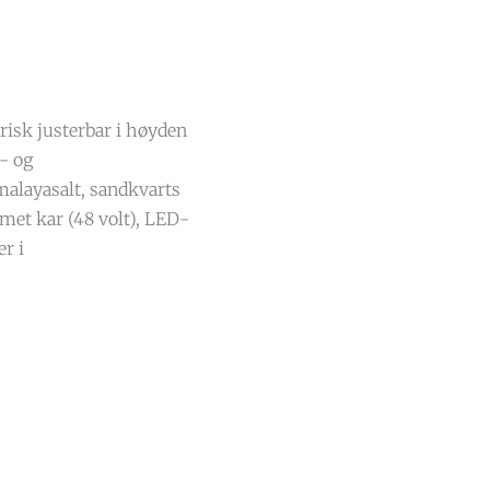
risk justerbar i høyden
- og
alayasalt, sandkvarts
met kar (48 volt), LED-
r i
.