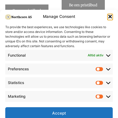
Be om pristilbud
Be om pristilbud
Manage Consent
To provide the best experiences, we use technologies like cookies to
store and/or access device information. Consenting to these
technologies will allow us to process data such as browsing behavior or
unique IDs on this site. Not consenting or withdrawing consent, may
adversely affect certain features and functions.
Informasjon
Min Konto
Functional
Alltid aktiv
Preferences
Prefere
Statistics
Statistic
Marketing
Marketi
Accept