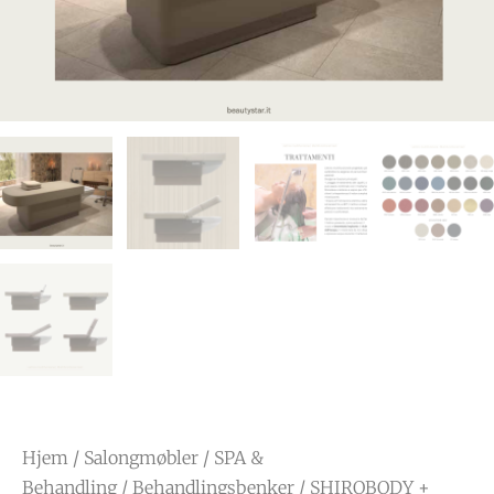
Hjem
/
Salongmøbler
/
SPA &
Behandling
/
Behandlingsbenker
/ SHIROBODY +