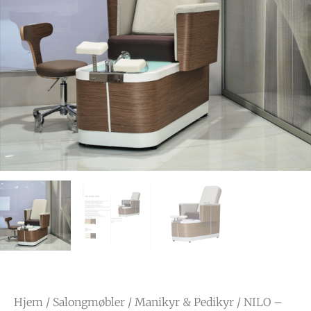
Hjem
/
Salongmøbler
/
Manikyr & Pedikyr
/ NILO –