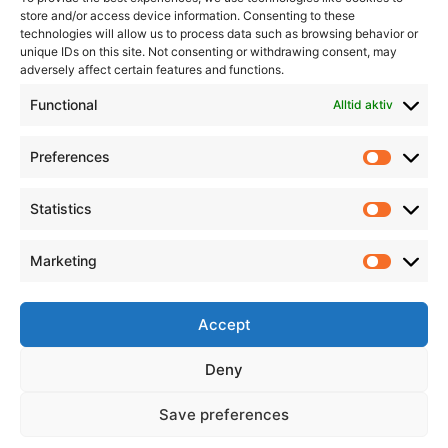
store and/or access device information. Consenting to these
technologies will allow us to process data such as browsing behavior or
unique IDs on this site. Not consenting or withdrawing consent, may
adversely affect certain features and functions.
Informasjon
Min Konto
Functional
Alltid aktiv
Preferences
Prefere
Statistics
Statistic
Marketing
Marketi
Accept
Deny
Save preferences
© 2026 All Rights Reserved.