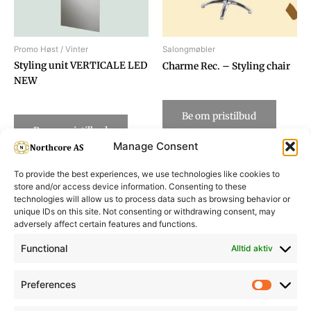
Promo Høst / Vinter
Salongmøbler
Styling unit VERTICALE LED
Charme Rec. – Styling chair
NEW
Be om pristilbud
Be om pristilbud
Manage Consent
To provide the best experiences, we use technologies like cookies to
store and/or access device information. Consenting to these
technologies will allow us to process data such as browsing behavior or
unique IDs on this site. Not consenting or withdrawing consent, may
adversely affect certain features and functions.
Informasjon
Min Konto
Functional
Alltid aktiv
Preferences
Prefere