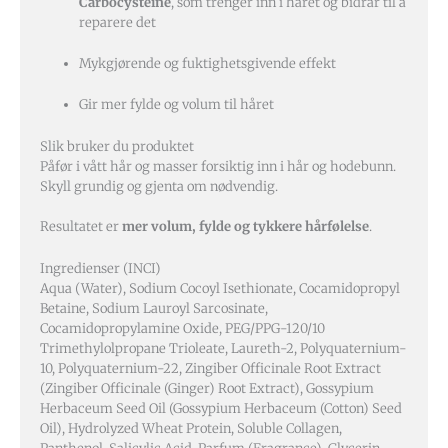
Carbocysteine
, som trenger inn i håret og bidrar til å
reparere det
Mykgjørende og fuktighetsgivende effekt
Gir mer fylde og volum til håret
Slik bruker du produktet
Påfør i vått hår og masser forsiktig inn i hår og hodebunn.
Skyll grundig og gjenta om nødvendig.
Resultatet er
mer volum, fylde og tykkere hårfølelse
.
Ingredienser (INCI)
Aqua (Water), Sodium Cocoyl Isethionate, Cocamidopropyl
Betaine, Sodium Lauroyl Sarcosinate,
Cocamidopropylamine Oxide, PEG/PPG-120/10
Trimethylolpropane Trioleate, Laureth-2, Polyquaternium-
10, Polyquaternium-22, Zingiber Officinale Root Extract
(Zingiber Officinale (Ginger) Root Extract), Gossypium
Herbaceum Seed Oil (Gossypium Herbaceum (Cotton) Seed
Oil), Hydrolyzed Wheat Protein, Soluble Collagen,