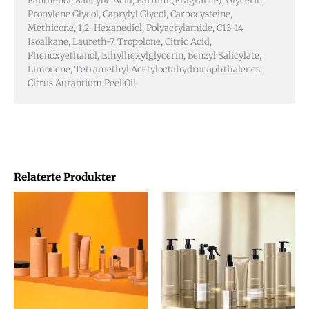
Panthenol, Salicylic Acid, Parfum (Fragrance), Glycerin,
Propylene Glycol, Caprylyl Glycol, Carbocysteine,
Methicone, 1,2-Hexanediol, Polyacrylamide, C13-14
Isoalkane, Laureth-7, Tropolone, Citric Acid,
Phenoxyethanol, Ethylhexylglycerin, Benzyl Salicylate,
Limonene, Tetramethyl Acetyloctahydronaphthalenes,
Citrus Aurantium Peel Oil.
Relaterte Produkter