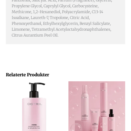
Panthenol, Salicylic Acid, Parfum (Fragrance), Glycerin,
Propylene Glycol, Caprylyl Glycol, Carbocysteine,
Methicone, 1,2-Hexanediol, Polyacrylamide, C13-14
Isoalkane, Laureth-7, Tropolone, Citric Acid,
Phenoxyethanol, Ethylhexylglycerin, Benzyl Salicylate,
Limonene, Tetramethyl Acetyloctahydronaphthalenes,
Citrus Aurantium Peel Oil.
Relaterte Produkter