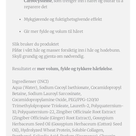
Carbocysteine
, som trenger inn i håret og bidrar til å
reparere det
Mykgjørende og fuktighetsgivende effekt
Gir mer fylde og volum til håret
Slik bruker du produktet
Påfør i vått hår og masser forsiktig inn i hår og hodebunn.
Skyll grundig og gjenta om nødvendig.
Resultatet er
mer volum, fylde og tykkere hårfølelse
.
Ingredienser (INCI)
Aqua (Water), Sodium Cocoyl Isethionate, Cocamidopropyl
Betaine, Sodium Lauroyl Sarcosinate,
Cocamidopropylamine Oxide, PEG/PPG-120/10
Trimethylolpropane Trioleate, Laureth-2, Polyquaternium-
10, Polyquaternium-22, Zingiber Officinale Root Extract
(Zingiber Officinale (Ginger) Root Extract), Gossypium
Herbaceum Seed Oil (Gossypium Herbaceum (Cotton) Seed
Oil), Hydrolyzed Wheat Protein, Soluble Collagen,