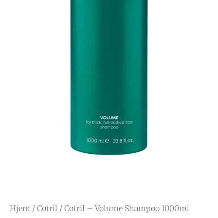
Hjem
/
Cotril
/ Cotril – Volume Shampoo 1000ml