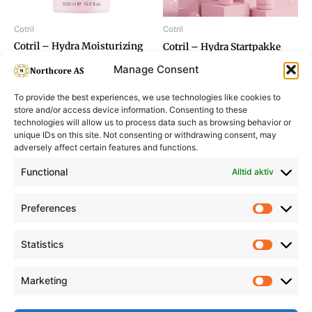
Cotril
Cotril
Cotril – Hydra Moisturizing
Cotril – Hydra Startpakke
Mask 500ml
Manage Consent
To provide the best experiences, we use technologies like cookies to
store and/or access device information. Consenting to these
technologies will allow us to process data such as browsing behavior or
unique IDs on this site. Not consenting or withdrawing consent, may
adversely affect certain features and functions.
Informasjon
Min Konto
Functional
Alltid aktiv
Preferences
Prefere
Statistics
Statistic
Marketing
Marketi